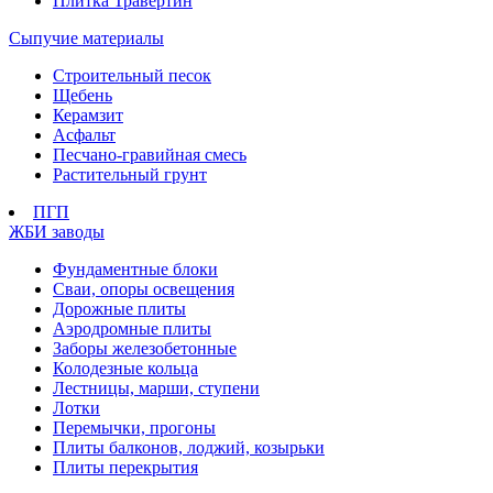
Плитка Травертин
Сыпучие материалы
Строительный песок
Щебень
Керамзит
Асфальт
Песчано-гравийная смесь
Растительный грунт
ПГП
ЖБИ заводы
Фундаментные блоки
Сваи, опоры освещения
Дорожные плиты
Аэродромные плиты
Заборы железобетонные
Колодезные кольца
Лестницы, марши, ступени
Лотки
Перемычки, прогоны
Плиты балконов, лоджий, козырьки
Плиты перекрытия