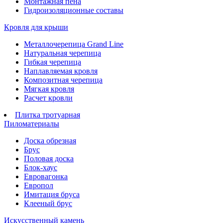
Монтажная пена
Гидроизоляционные составы
Кровля для крыши
Металлочерепица Grand Line
Натуральная черепица
Гибкая черепица
Наплавляемая кровля
Композитная черепица
Мягкая кровля
Расчет кровли
Плитка тротуарная
Пиломатериалы
Доска обрезная
Брус
Половая доска
Блок-хаус
Евровагонка
Европол
Имитация бруса
Клееный брус
Искусственный камень