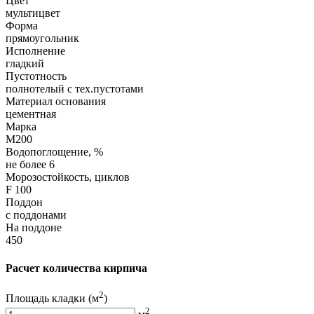
Цвет
мультицвет
Форма
прямоугольник
Исполнение
гладкий
Пустотность
полнотелый с тех.пустотами
Материал основания
цементная
Марка
М200
Водопоглощение, %
не более 6
Морозостойкость, циклов
F 100
Поддон
с поддонами
На поддоне
450
Расчет количества кирпича
2
Площадь кладки
(м
)
2