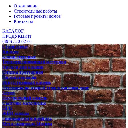
О компании
Строительные работы
Готовые проекты домов
Контакты
КАТАЛОГ
ПРОДУКЦИИ
(495) 320-02-01
Сухие смеси
Кирпич
Блоки стеновые
Теплоизоляционный материал
Кровля для крыши
Плитка тротуарная
Пиломатериалы
Искусственный камень
Лестницы на второй этаж в частном доме
Бетон
Натуральный камень
Сыпучие материалы
ПГП
ЖБИ заводы
Гипсокартон и профиль
Металлопрокат Москва