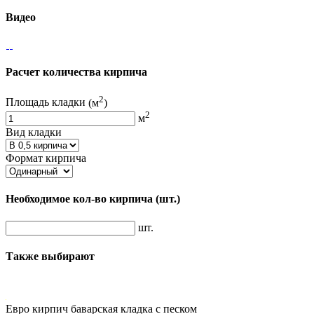
Видео
Расчет количества кирпича
2
Площадь кладки
(м
)
2
м
Вид кладки
Формат кирпича
Необходимое кол-во кирпича
(шт.)
шт.
Также выбирают
Евро кирпич баварская кладка с песком