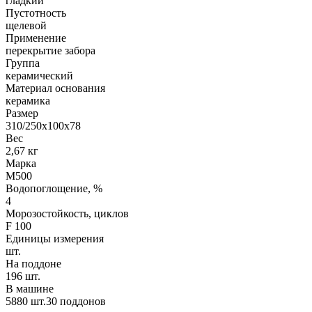
гладкий
Пустотность
щелевой
Применение
перекрытие забора
Группа
керамический
Материал основания
керамика
Размер
310/250х100х78
Вес
2,67 кг
Марка
М500
Водопоглощение, %
4
Морозостойкость, циклов
F 100
Единицы измерения
шт.
На поддоне
196 шт.
В машине
5880 шт.30 поддонов