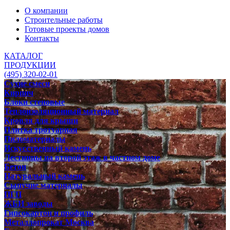
О компании
Строительные работы
Готовые проекты домов
Контакты
КАТАЛОГ
ПРОДУКЦИИ
(495) 320-02-01
Сухие смеси
Кирпич
Блоки стеновые
Теплоизоляционный материал
Кровля для крыши
Плитка тротуарная
Пиломатериалы
Искусственный камень
Лестницы на второй этаж в частном доме
Бетон
Натуральный камень
Сыпучие материалы
ПГП
ЖБИ заводы
Гипсокартон и профиль
Металлопрокат Москва