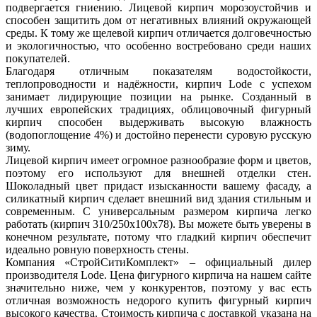
подвергается гниению. Лицевой кирпич морозоустойчив и
способен защитить дом от негативных влияний окружающей
среды. К тому же щелевой кирпич отличается долговечностью
и экологичностью, что особенно востребовано среди наших
покупателей.
Благодаря отличным показателям водостойкости,
теплопроводности и надёжности, кирпич Lode с успехом
занимает лидирующие позиции на рынке. Созданный в
лучших европейских традициях, облицовочный фигурный
кирпич способен выдерживать высокую влажность
(водопоглощение 4%) и достойно перенести суровую русскую
зиму.
Лицевой кирпич имеет огромное разнообразие форм и цветов,
поэтому его используют для внешней отделки стен.
Шоколадный цвет придаст изысканности вашему фасаду, а
силикатный кирпич сделает внешний вид здания стильным и
современным. С универсальным размером кирпича легко
работать (кирпич 310/250х100х78). Вы можете быть уверены в
конечном результате, потому что гладкий кирпич обеспечит
идеально ровную поверхность стены.
Компания «СтройСитиКомплект» – официальный дилер
производителя Lode. Цена фигурного кирпича на нашем сайте
значительно ниже, чем у конкурентов, поэтому у вас есть
отличная возможность недорого купить фигурный кирпич
высокого качества. Стоимость кирпича с доставкой указана на