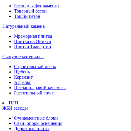
Бетон для фундамента
Товарный бетон
Тощий бетон
Натуральный камень
Мраморная плитка
Плитка из Оникса
Плитка Травертин
Сыпучие материалы
Строительный песок
Щебень
Керамзит
Асфальт
Песчано-гравийная смесь
Растительный грунт
ПГП
ЖБИ заводы
Фундаментные блоки
Сваи, опоры освещения
Дорожные плиты