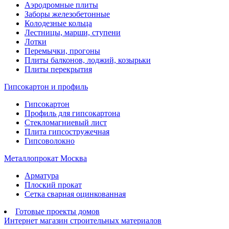
Аэродромные плиты
Заборы железобетонные
Колодезные кольца
Лестницы, марши, ступени
Лотки
Перемычки, прогоны
Плиты балконов, лоджий, козырьки
Плиты перекрытия
Гипсокартон и профиль
Гипсокартон
Профиль для гипсокартона
Стекломагниевый лист
Плита гипсостружечная
Гипсоволокно
Металлопрокат Москва
Арматура
Плоский прокат
Сетка сварная оцинкованная
Готовые проекты домов
Интернет магазин строительных материалов