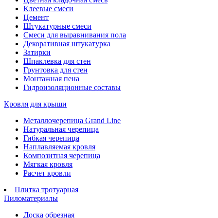
Клеевые смеси
Цемент
Штукатурные смеси
Смеси для выравнивания пола
Декоративная штукатурка
Затирки
Шпаклевка для стен
Грунтовка для стен
Монтажная пена
Гидроизоляционные составы
Кровля для крыши
Металлочерепица Grand Line
Натуральная черепица
Гибкая черепица
Наплавляемая кровля
Композитная черепица
Мягкая кровля
Расчет кровли
Плитка тротуарная
Пиломатериалы
Доска обрезная