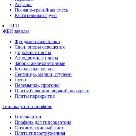
Асфальт
Песчано-гравийная смесь
Растительный грунт
ПГП
ЖБИ заводы
Фундаментные блоки
Сваи, опоры освещения
Дорожные плиты
Аэродромные плиты
Заборы железобетонные
Колодезные кольца
Лестницы, марши, ступени
Лотки
Перемычки, прогоны
Плиты балконов, лоджий, козырьки
Плиты перекрытия
Гипсокартон и профиль
Гипсокартон
Профиль для гипсокартона
Стекломагниевый лист
Плита гипсостружечная