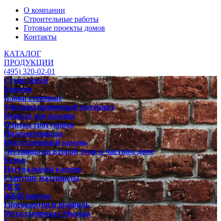
О компании
Строительные работы
Готовые проекты домов
Контакты
КАТАЛОГ
ПРОДУКЦИИ
(495) 320-02-01
Сухие смеси
Кирпич
Блоки стеновые
Теплоизоляционный материал
Кровля для крыши
Плитка тротуарная
Пиломатериалы
Искусственный камень
Лестницы на второй этаж в частном доме
Бетон
Натуральный камень
Сыпучие материалы
ПГП
ЖБИ заводы
Гипсокартон и профиль
Металлопрокат Москва