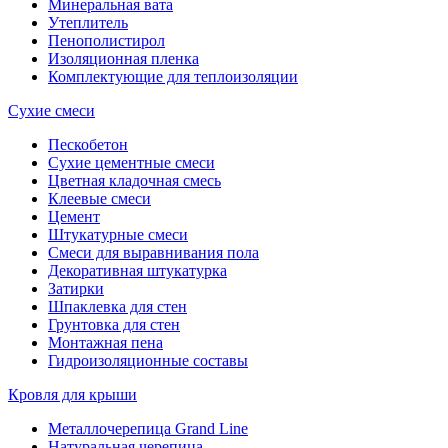
Минеральная вата
Утеплитель
Пенополистирол
Изоляционная пленка
Комплектующие для теплоизоляции
Сухие смеси
Пескобетон
Сухие цементные смеси
Цветная кладочная смесь
Клеевые смеси
Цемент
Штукатурные смеси
Смеси для выравнивания пола
Декоративная штукатурка
Затирки
Шпаклевка для стен
Грунтовка для стен
Монтажная пена
Гидроизоляционные составы
Кровля для крыши
Металлочерепица Grand Line
Натуральная черепица