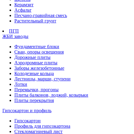
Керамзит
Асфальт
Песчано-гравийная смесь
Растительный грунт
ПГП
ЖБИ заводы
Фундаментные блоки
Сваи, опоры освещения
Дорожные плиты
Аэродромные плиты
Заборы железобетонные
Колодезные кольца
Лестницы, марши, ступени
Лотки
Перемычки, прогоны
Плиты балконов, лоджий, козырьки
Плиты перекрытия
Гипсокартон и профиль
Гипсокартон
Профиль для гипсокартона
Стекломагниевый лист