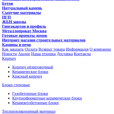
Бетон
Натуральный камень
Сыпучие материалы
ПГП
ЖБИ заводы
Гипсокартон и профиль
Металлопрокат Москва
Готовые проекты домов
Интернет магазин строительных материалов
Камины и печи
Как заказать
Оплата
Возврат товара
Информация
О компании
Новости
Акции
Наша техника
Доставка
Контакты
Кирпич
Кирпич облицовочный
Керамические блоки
Красный кирпич
Блоки стеновые
Газобетонные блоки
Крупноформатные керамические блоки
Керамзитобетонные блоки
Теплоизоляционный материал