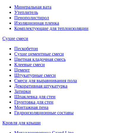
Минеральная вата
Утеплитель
Пенополистирол
Изоляционная пленка
Комплектующие для теплоизоляции
Сухие смеси
Пескобетон
Сухие цементные смеси
Цветная кладочная смесь
Клеевые смеси
Цемент
Штукатурные смеси
Смеси для выравнивания пола
Декоративная штукатурка
Затирки
Шпаклевка для стен
Грунтовка для стен
Монтажная пена
Гидроизоляционные составы
Кровля для крыши
Металлочерепица Grand Line