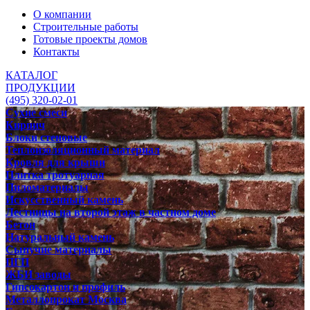
О компании
Строительные работы
Готовые проекты домов
Контакты
КАТАЛОГ
ПРОДУКЦИИ
(495) 320-02-01
Сухие смеси
Кирпич
Блоки стеновые
Теплоизоляционный материал
Кровля для крыши
Плитка тротуарная
Пиломатериалы
Искусственный камень
Лестницы на второй этаж в частном доме
Бетон
Натуральный камень
Сыпучие материалы
ПГП
ЖБИ заводы
Гипсокартон и профиль
Металлопрокат Москва