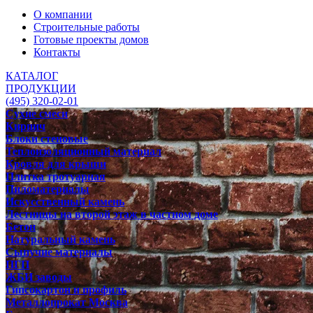
О компании
Строительные работы
Готовые проекты домов
Контакты
КАТАЛОГ
ПРОДУКЦИИ
(495) 320-02-01
Сухие смеси
Кирпич
Блоки стеновые
Теплоизоляционный материал
Кровля для крыши
Плитка тротуарная
Пиломатериалы
Искусственный камень
Лестницы на второй этаж в частном доме
Бетон
Натуральный камень
Сыпучие материалы
ПГП
ЖБИ заводы
Гипсокартон и профиль
Металлопрокат Москва