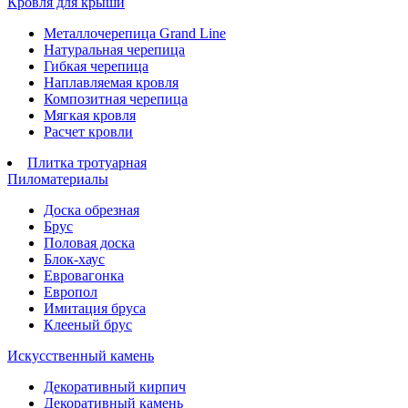
Кровля для крыши
Металлочерепица Grand Line
Натуральная черепица
Гибкая черепица
Наплавляемая кровля
Композитная черепица
Мягкая кровля
Расчет кровли
Плитка тротуарная
Пиломатериалы
Доска обрезная
Брус
Половая доска
Блок-хаус
Евровагонка
Европол
Имитация бруса
Клееный брус
Искусственный камень
Декоративный кирпич
Декоративный камень