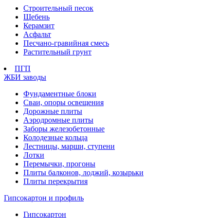
Строительный песок
Щебень
Керамзит
Асфальт
Песчано-гравийная смесь
Растительный грунт
ПГП
ЖБИ заводы
Фундаментные блоки
Сваи, опоры освещения
Дорожные плиты
Аэродромные плиты
Заборы железобетонные
Колодезные кольца
Лестницы, марши, ступени
Лотки
Перемычки, прогоны
Плиты балконов, лоджий, козырьки
Плиты перекрытия
Гипсокартон и профиль
Гипсокартон