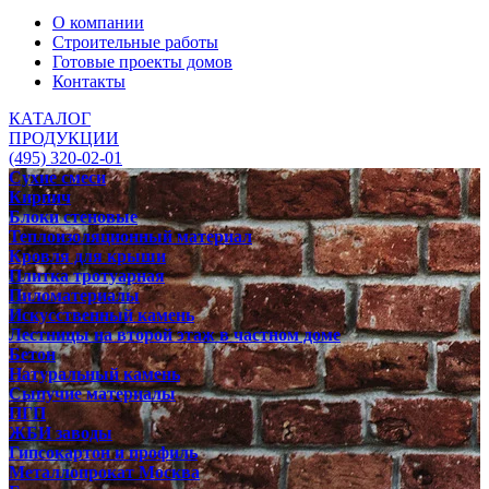
О компании
Строительные работы
Готовые проекты домов
Контакты
КАТАЛОГ
ПРОДУКЦИИ
(495) 320-02-01
Сухие смеси
Кирпич
Блоки стеновые
Теплоизоляционный материал
Кровля для крыши
Плитка тротуарная
Пиломатериалы
Искусственный камень
Лестницы на второй этаж в частном доме
Бетон
Натуральный камень
Сыпучие материалы
ПГП
ЖБИ заводы
Гипсокартон и профиль
Металлопрокат Москва