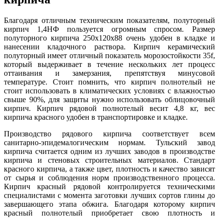
Благодаря отличным техническим показателям, полуторный
кирпич 1,4НФ пользуется огромным спросом. Размер
полуторного кирпича 250х120х88 очень удобен в кладке и
нанесении кладочного раствора. Кирпич керамический
полуторный имеет отличный показатель морозостойкости 35f,
который выдерживает в течение нескольких лет процесс
оттаивания и замерзания, препятствуя минусовой
температуре. Стоит помнить, что кирпич полнотелый не
стоит использовать в климатических условиях с влажностью
свыше 90%, для защиты нужно использовать облицовочный
кирпич. Кирпич рядовой полнотелый весит 4,8 кг, вес
кирпича красного удобен в транспортировке и кладке.
Производство рядового кирпича соответствует всем
санитарно-эпидемалогическим нормам. Тульский завод
кирпича считается одним из лучших заводов в производстве
кирпича и стеновых строительных материалов. Стандарт
красного кирпича, а также цвет, плотность и качество зависят
от сырья и соблюдения норм производственного процесса.
Кирпич красный рядовой контролируется техническими
специалистами с момента заготовки лучших сортов глины до
завершающего этапа обжига. Благодаря которому кирпич
красный полнотелый приобретает свою плотность и