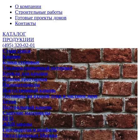
О компании
Строительные работы
Готовые проекты домов
Контакты
КАТАЛОГ
ПРОДУКЦИИ
(495) 320-02-01
Сухие смеси
Кирпич
Блоки стеновые
Теплоизоляционный материал
Кровля для крыши
Плитка тротуарная
Пиломатериалы
Искусственный камень
Лестницы на второй этаж в частном доме
Бетон
Натуральный камень
Сыпучие материалы
ПГП
ЖБИ заводы
Гипсокартон и профиль
Металлопрокат Москва