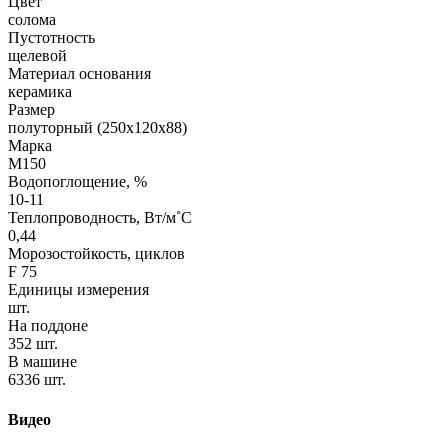
Цвет
солома
Пустотность
щелевой
Материал основания
керамика
Размер
полуторный (250х120х88)
Марка
М150
Водопоглощение, %
10-11
Теплопроводность, Вт/м˚С
0,44
Морозостойкость, циклов
F 75
Единицы измерения
шт.
На поддоне
352 шт.
В машине
6336 шт.
Видео