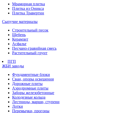
Мраморная плитка
Плитка из Оникса
Плитка Травертин
Сыпучие материалы
Строительный песок
Щебень
Керамзит
Асфальт
Песчано-гравийная смесь
Растительный грунт
ПГП
ЖБИ заводы
Фундаментные блоки
Сваи, опоры освещения
Дорожные плиты
Аэродромные плиты
Заборы железобетонные
Колодезные кольца
Лестницы, марши, ступени
Лотки
Перемычки, прогоны