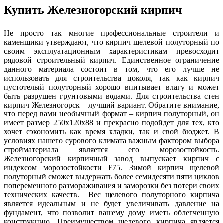
Купить Железногорский кирпич
Не просто так многие профессиональные строители и
каменщики утверждают, что кирпич щелевой полуторный по
своим эксплуатационным характеристикам превосходит
рядовой строительный кирпич. Единственное ограничение
данного материала состоит в том, что его лучше не
использовать для строительства цоколя, так как кирпич
пустотелый полуторный хорошо впитывает влагу и может
быть разрушен грунтовыми водами. Для строительства стен
кирпич Железногорск – лучший вариант. Обратите внимание,
что перед вами необычный формат – кирпич полуторный, он
имеет размер 250х120х88 и прекрасно подойдет для тех, кто
хочет сэкономить как время кладки, так и свой бюджет. В
условиях нашего сурового климата важным фактором выбора
стройматериала является его морозостойкость.
Железногорский кирпичный завод выпускает кирпич с
индексом морозостойкости F75. Зимой кирпич щелевой
полуторный сможет выдержать более семидесяти пяти циклов
попеременного размораживания и заморозки без потери своих
технических качеств. Вес щелевого полуторного кирпича
является идеальным и не будет увеличивать давление на
фундамент, что позволит вашему дому иметь облегченную
конструкцию. Преимуществом щелевого кирпича является