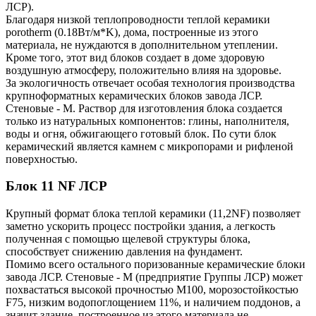
ЛСР).
Благодаря низкой теплопроводности теплой керамики
porotherm (0.18Вт/м*K), дома, построенные из этого
материала, не нуждаются в дополнительном утеплении.
Кроме того, этот вид блоков создает в доме здоровую
воздушную атмосферу, положительно влияя на здоровье.
За экологичность отвечает особая технология производства
крупноформатных керамических блоков завода ЛСР.
Стеновые - М. Раствор для изготовления блока создается
только из натуральных компонентов: глины, наполнителя,
воды и огня, обжигающего готовый блок. По сути блок
керамический является камнем с микропорами и рифленой
поверхностью.
Блок 11 NF ЛСР
Крупный формат блока теплой керамики (11,2NF) позволяет
заметно ускорить процесс постройки здания, а легкость
полученная с помощью щелевой структуры блока,
способствует снижению давления на фундамент.
Помимо всего остального поризованные керамические блоки
завода ЛСР. Стеновые - М (предприятие Группы ЛСР) может
похвастаться высокой прочностью М100, морозостойкостью
F75, низким водопоглощением 11%, и наличием поддонов, а
значит здание, построенное из этого материала не