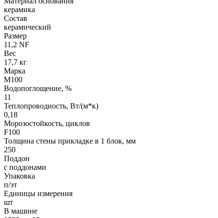
Материал основания
керамика
Состав
керамический
Размер
11,2 NF
Вес
17,7 кг
Марка
М100
Водопоглощение, %
11
Теплопроводность, Вт/(м*к)
0,18
Морозостойкость, циклов
F100
Толщина стены прикладке в 1 блок, мм
250
Поддон
с поддонами
Упаковка
п/эт
Единицы измерения
шт
В машине