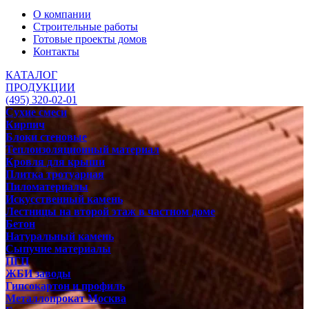
О компании
Строительные работы
Готовые проекты домов
Контакты
КАТАЛОГ
ПРОДУКЦИИ
(495) 320-02-01
Сухие смеси
Кирпич
Блоки стеновые
Теплоизоляционный материал
Кровля для крыши
Плитка тротуарная
Пиломатериалы
Искусственный камень
Лестницы на второй этаж в частном доме
Бетон
Натуральный камень
Сыпучие материалы
ПГП
ЖБИ заводы
Гипсокартон и профиль
Металлопрокат Москва