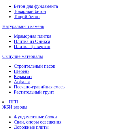
Бетон для фундамента
Товарный бетон
Тощий бетон
Натуральный камень
Мраморная плитка
Плитка из Оникса
Плитка Травертин
Сыпучие материалы
Строительный песок
Щебень
Керамзит
Асфальт
Песчано-гравийная смесь
Растительный грунт
ПГП
ЖБИ заводы
Фундаментные блоки
Сваи, опоры освещения
Дорожные плиты