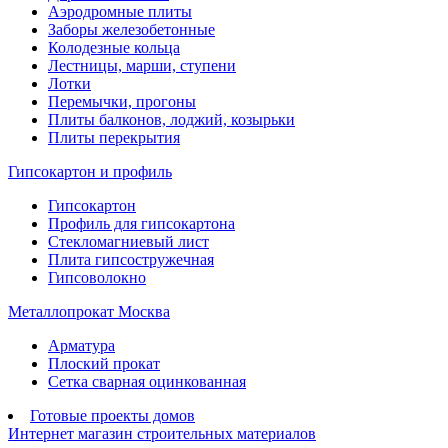
Аэродромные плиты
Заборы железобетонные
Колодезные кольца
Лестницы, марши, ступени
Лотки
Перемычки, прогоны
Плиты балконов, лоджий, козырьки
Плиты перекрытия
Гипсокартон и профиль
Гипсокартон
Профиль для гипсокартона
Стекломагниевый лист
Плита гипсостружечная
Гипсоволокно
Металлопрокат Москва
Арматура
Плоский прокат
Сетка сварная оцинкованная
Готовые проекты домов
Интернет магазин строительных материалов