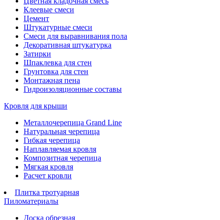
Цветная кладочная смесь
Клеевые смеси
Цемент
Штукатурные смеси
Смеси для выравнивания пола
Декоративная штукатурка
Затирки
Шпаклевка для стен
Грунтовка для стен
Монтажная пена
Гидроизоляционные составы
Кровля для крыши
Металлочерепица Grand Line
Натуральная черепица
Гибкая черепица
Наплавляемая кровля
Композитная черепица
Мягкая кровля
Расчет кровли
Плитка тротуарная
Пиломатериалы
Доска обрезная