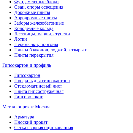
Фундаментные блоки
Сваи, опоры освещения
Дорожные плиты
Аэродромные плиты
Заборы железобетонные
Колодезные кольца
Лестницы, марши, ступени
Лотки
Перемычки, прогоны
Плиты балконов, лоджий, козырьки
Плиты перекрытия
Гипсокартон и профиль
Гипсокартон
Профиль для гипсокартона
Стекломагниевый лист
Плита гипсостружечная
Гипсоволокно
Металлопрокат Москва
Арматура
Плоский прокат
Сетка сварная оцинкованная