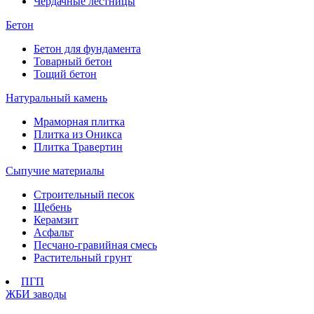
Чердачные лестницы
Бетон
Бетон для фундамента
Товарный бетон
Тощий бетон
Натуральный камень
Мраморная плитка
Плитка из Оникса
Плитка Травертин
Сыпучие материалы
Строительный песок
Щебень
Керамзит
Асфальт
Песчано-гравийная смесь
Растительный грунт
ПГП
ЖБИ заводы