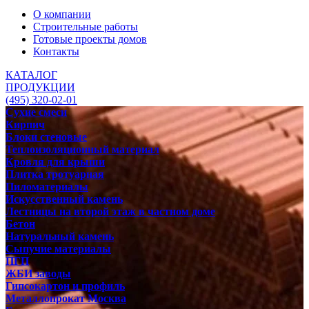
О компании
Строительные работы
Готовые проекты домов
Контакты
КАТАЛОГ
ПРОДУКЦИИ
(495) 320-02-01
Сухие смеси
Кирпич
Блоки стеновые
Теплоизоляционный материал
Кровля для крыши
Плитка тротуарная
Пиломатериалы
Искусственный камень
Лестницы на второй этаж в частном доме
Бетон
Натуральный камень
Сыпучие материалы
ПГП
ЖБИ заводы
Гипсокартон и профиль
Металлопрокат Москва