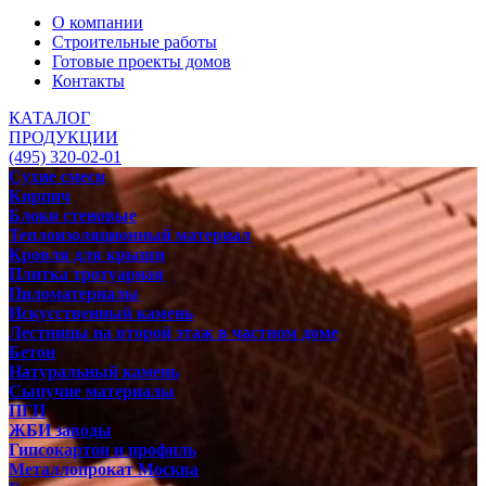
О компании
Строительные работы
Готовые проекты домов
Контакты
КАТАЛОГ
ПРОДУКЦИИ
(495) 320-02-01
Сухие смеси
Кирпич
Блоки стеновые
Теплоизоляционный материал
Кровля для крыши
Плитка тротуарная
Пиломатериалы
Искусственный камень
Лестницы на второй этаж в частном доме
Бетон
Натуральный камень
Сыпучие материалы
ПГП
ЖБИ заводы
Гипсокартон и профиль
Металлопрокат Москва