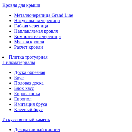
Кровля для крыши
Металлочерепица Grand Line
Натуральная черепица
Гибкая черепица
Наплавляемая кровля
Композитная черепица
Мягкая кровля
Расчет кровли
Плитка тротуарная
Пиломатериалы
Доска обрезная
Брус
Половая доска
Блок-хаус
Евровагонка
Европол
Имитация бруса
Клееный брус
Искусственный камень
Декоративный кирпич