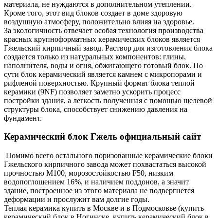
материала, не нуждаются в дополнительном утеплении.
Кроме того, этот вид блоков создает в доме здоровую
воздушную атмосферу, положительно влияя на здоровье.
За экологичность отвечает особая технология производства
красных крупноформатных керамических блоков является
Гжельский кирпичный завод. Раствор для изготовления блока
создается только из натуральных компонентов: глины,
наполнителя, воды и огня, обжигающего готовый блок. По
сути блок керамический является камнем с микропорами и
рифленой поверхностью. Крупный формат блока теплой
керамики (9NF) позволяет заметно ускорить процесс
постройки здания, а легкость полученная с помощью щелевой
структуры блока, способствует снижению давления на
фундамент.
Керамический блок Гжель официальный сайт
Помимо всего остального поризованные керамические блоки
Гжельского кирпичного завода может похвастаться высокой
прочностью М100, морозостойкостью F50, низким
водопоглощением 16%, и наличием поддонов, а значит
здание, построенное из этого материала не подвергнется
деформации и прослужит вам долгие годы.
Теплая керамика купить в Москве и в Подмосковье (купить
керамический блок в Ногинске, купить керамический блок в