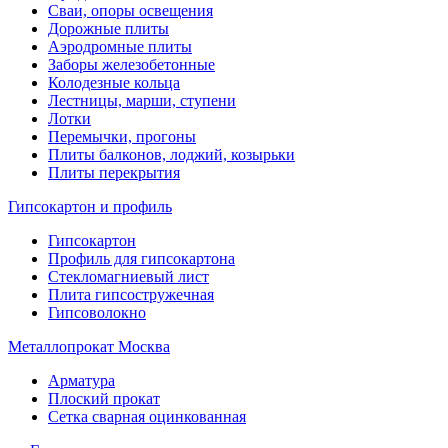
Сваи, опоры освещения
Дорожные плиты
Аэродромные плиты
Заборы железобетонные
Колодезные кольца
Лестницы, марши, ступени
Лотки
Перемычки, прогоны
Плиты балконов, лоджий, козырьки
Плиты перекрытия
Гипсокартон и профиль
Гипсокартон
Профиль для гипсокартона
Стекломагниевый лист
Плита гипсостружечная
Гипсоволокно
Металлопрокат Москва
Арматура
Плоский прокат
Сетка сварная оцинкованная