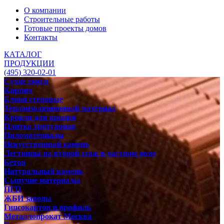
О компании
Строительные работы
Готовые проекты домов
Контакты
КАТАЛОГ
ПРОДУКЦИИ
(495) 320-02-01
Сухие смеси
Кирпич
Блоки стеновые
Теплоизоляционный материал
Кровля для крыши
Плитка тротуарная
Пиломатериалы
Искусственный камень
Лестницы на второй этаж в частном доме
Бетон
Натуральный камень
Сыпучие материалы
ПГП
ЖБИ заводы
Гипсокартон и профиль
Металлопрокат Москва