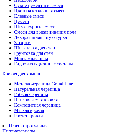
Пескобетон
Сухие цементные смеси
Цветная кладочная смесь
Клеевые смеси
Цемент
Штукатурные смеси
Смеси для выравнивания пола
Декоративная штукатурка
Затирки
Шпаклевка для стен
Грунтовка для стен
Монтажная пена
Гидроизоляционные составы
Кровля для крыши
Металлочерепица Grand Line
Натуральная черепица
Гибкая черепица
Наплавляемая кровля
Композитная черепица
Мягкая кровля
Расчет кровли
Плитка тротуарная
Пиломатериалы