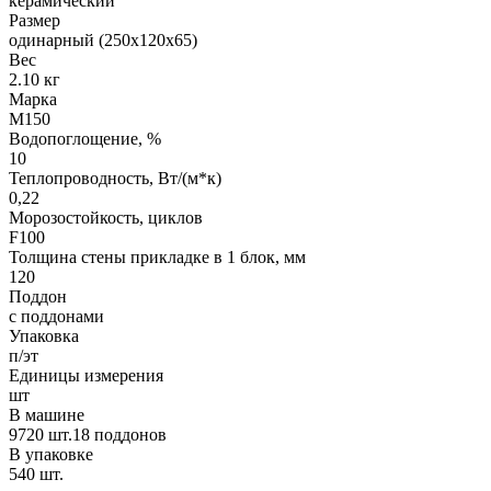
керамический
Размер
одинарный (250х120х65)
Вес
2.10 кг
Марка
М150
Водопоглощение, %
10
Теплопроводность, Вт/(м*к)
0,22
Морозостойкость, циклов
F100
Толщина стены прикладке в 1 блок, мм
120
Поддон
с поддонами
Упаковка
п/эт
Единицы измерения
шт
В машине
9720 шт.18 поддонов
В упаковке
540 шт.