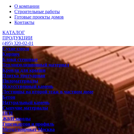
О компании
Строительные работы
Готовые проекты домов
Контакты
КАТАЛОГ
ПРОДУКЦИИ
(495) 320-02-01
Сухие смеси
Кирпич
Блоки стеновые
Теплоизоляционный материал
Кровля для крыши
Плитка тротуарная
Пиломатериалы
Искусственный камень
Лестницы на второй этаж в частном доме
Бетон
Натуральный камень
Сыпучие материалы
ПГП
ЖБИ заводы
Гипсокартон и профиль
Металлопрокат Москва