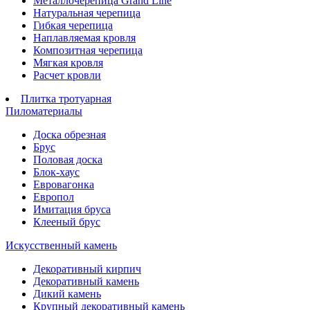
Металлочерепица Grand Line
Натуральная черепица
Гибкая черепица
Наплавляемая кровля
Композитная черепица
Мягкая кровля
Расчет кровли
Плитка тротуарная
Пиломатериалы
Доска обрезная
Брус
Половая доска
Блок-хаус
Евровагонка
Европол
Имитация бруса
Клееный брус
Искусственный камень
Декоративный кирпич
Декоративный камень
Дикий камень
Крупный декоративный камень