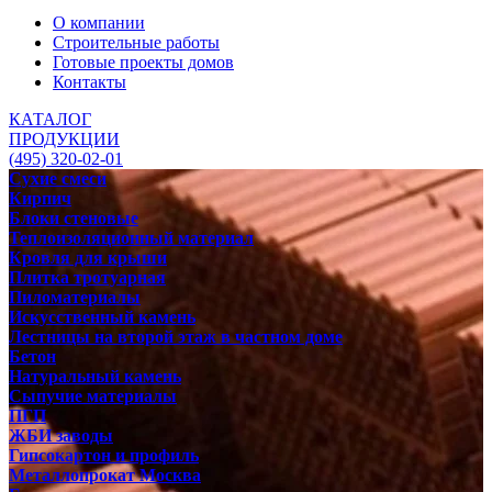
О компании
Строительные работы
Готовые проекты домов
Контакты
КАТАЛОГ
ПРОДУКЦИИ
(495) 320-02-01
Сухие смеси
Кирпич
Блоки стеновые
Теплоизоляционный материал
Кровля для крыши
Плитка тротуарная
Пиломатериалы
Искусственный камень
Лестницы на второй этаж в частном доме
Бетон
Натуральный камень
Сыпучие материалы
ПГП
ЖБИ заводы
Гипсокартон и профиль
Металлопрокат Москва