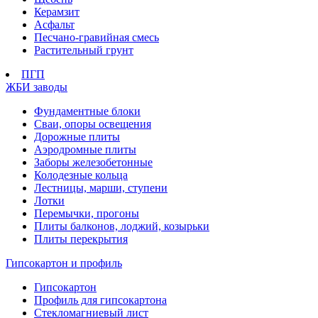
Керамзит
Асфальт
Песчано-гравийная смесь
Растительный грунт
ПГП
ЖБИ заводы
Фундаментные блоки
Сваи, опоры освещения
Дорожные плиты
Аэродромные плиты
Заборы железобетонные
Колодезные кольца
Лестницы, марши, ступени
Лотки
Перемычки, прогоны
Плиты балконов, лоджий, козырьки
Плиты перекрытия
Гипсокартон и профиль
Гипсокартон
Профиль для гипсокартона
Стекломагниевый лист