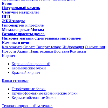
Бетон
Натуральный камень
Сыпучие материалы
ПГП
ЖБИ заводы
Гипсокартон и профиль
Металлопрокат Москва
Готовые проекты домов
Интернет магазин строительных материалов
Камины и печи
Как заказать
Оплата
Возврат товара
Информация
О компании
Новости
Акции
Наша техника
Доставка
Контакты
Кирпич
Кирпич облицовочный
Керамические блоки
Красный кирпич
Блоки стеновые
Газобетонные блоки
Крупноформатные керамические блоки
Керамзитобетонные блоки
Теплоизоляционный материал