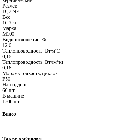
керамический
Размер
10,7 NF
Вес
16,5 кг
Марка
М100
Водопоглощение, %
12,6
Теплопроводность, Вт/м˚С
0,16
Теплопроводность, Вт/(м*к)
0,16
Морозостойкость, циклов
F50
На поддоне
60 шт.
В машине
1200 шт.
Видео
Также выбирают