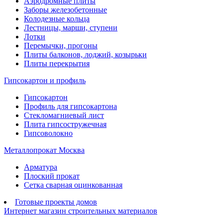
Аэродромные плиты
Заборы железобетонные
Колодезные кольца
Лестницы, марши, ступени
Лотки
Перемычки, прогоны
Плиты балконов, лоджий, козырьки
Плиты перекрытия
Гипсокартон и профиль
Гипсокартон
Профиль для гипсокартона
Стекломагниевый лист
Плита гипсостружечная
Гипсоволокно
Металлопрокат Москва
Арматура
Плоский прокат
Сетка сварная оцинкованная
Готовые проекты домов
Интернет магазин строительных материалов