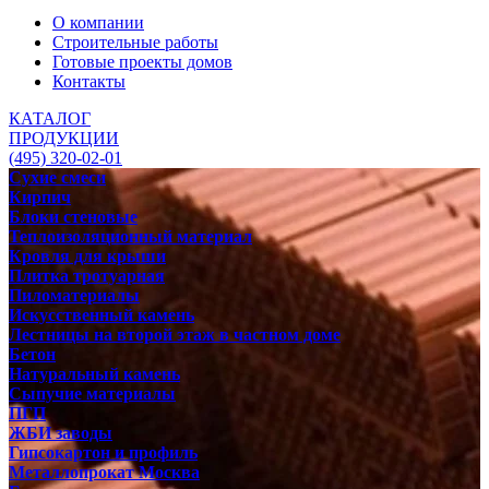
О компании
Строительные работы
Готовые проекты домов
Контакты
КАТАЛОГ
ПРОДУКЦИИ
(495) 320-02-01
Сухие смеси
Кирпич
Блоки стеновые
Теплоизоляционный материал
Кровля для крыши
Плитка тротуарная
Пиломатериалы
Искусственный камень
Лестницы на второй этаж в частном доме
Бетон
Натуральный камень
Сыпучие материалы
ПГП
ЖБИ заводы
Гипсокартон и профиль
Металлопрокат Москва