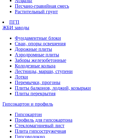
Асфальт
Песчано-гравийная смесь
Растительный грунт
ПГП
ЖБИ заводы
Фундаментные блоки
Сваи, опоры освещения
Дорожные плиты
Аэродромные плиты
Заборы железобетонные
Колодезные кольца
Лестницы, марши, ступени
Лотки
Перемычки, прогоны
Плиты балконов, лоджий, козырьки
Плиты перекрытия
Гипсокартон и профиль
Гипсокартон
Профиль для гипсокартона
Стекломагниевый лист
Плита гипсостружечная
Гипсоволокно