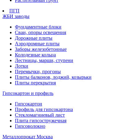
Растительный грунт
ПГП
ЖБИ заводы
Фундаментные блоки
Сваи, опоры освещения
Дорожные плиты
Аэродромные плиты
Заборы железобетонные
Колодезные кольца
Лестницы, марши, ступени
Лотки
Перемычки, прогоны
Плиты балконов, лоджий, козырьки
Плиты перекрытия
Гипсокартон и профиль
Гипсокартон
Профиль для гипсокартона
Стекломагниевый лист
Плита гипсостружечная
Гипсоволокно
Металлопрокат Москва