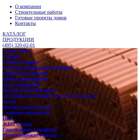
О компании
Строительные работы
Готовые проекты домов
Контакты
КАТАЛОГ
ПРОДУКЦИИ
(495) 320-02-01
Сухие смеси
Кирпич
Блоки стеновые
Теплоизоляционный материал
Кровля для крыши
Плитка тротуарная
Пиломатериалы
Искусственный камень
Лестницы на второй этаж в частном доме
Бетон
Натуральный камень
Сыпучие материалы
ПГП
ЖБИ заводы
Гипсокартон и профиль
Металлопрокат Москва