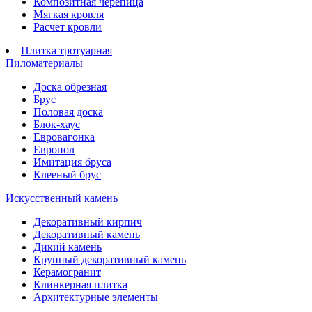
Композитная черепица
Мягкая кровля
Расчет кровли
Плитка тротуарная
Пиломатериалы
Доска обрезная
Брус
Половая доска
Блок-хаус
Евровагонка
Европол
Имитация бруса
Клееный брус
Искусственный камень
Декоративный кирпич
Декоративный камень
Дикий камень
Крупный декоративный камень
Керамогранит
Клинкерная плитка
Архитектурные элементы