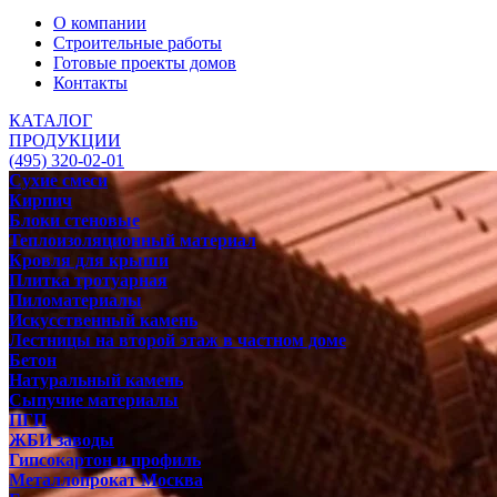
О компании
Строительные работы
Готовые проекты домов
Контакты
КАТАЛОГ
ПРОДУКЦИИ
(495) 320-02-01
Сухие смеси
Кирпич
Блоки стеновые
Теплоизоляционный материал
Кровля для крыши
Плитка тротуарная
Пиломатериалы
Искусственный камень
Лестницы на второй этаж в частном доме
Бетон
Натуральный камень
Сыпучие материалы
ПГП
ЖБИ заводы
Гипсокартон и профиль
Металлопрокат Москва