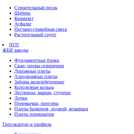
Строительный песок
Щебень
Керамзит
Асфальт
Песчано-гравийная смесь
Растительный грунт
ПГП
ЖБИ заводы
Фундаментные блоки
Сваи, опоры освещения
Дорожные плиты
Аэродромные плиты
Заборы железобетонные
Колодезные кольца
Лестницы, марши, ступени
Лотки
Перемычки, прогоны
Плиты балконов, лоджий, козырьки
Плиты перекрытия
Гипсокартон и профиль