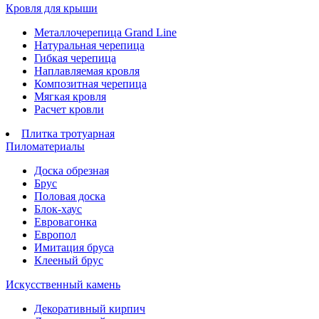
Кровля для крыши
Металлочерепица Grand Line
Натуральная черепица
Гибкая черепица
Наплавляемая кровля
Композитная черепица
Мягкая кровля
Расчет кровли
Плитка тротуарная
Пиломатериалы
Доска обрезная
Брус
Половая доска
Блок-хаус
Евровагонка
Европол
Имитация бруса
Клееный брус
Искусственный камень
Декоративный кирпич