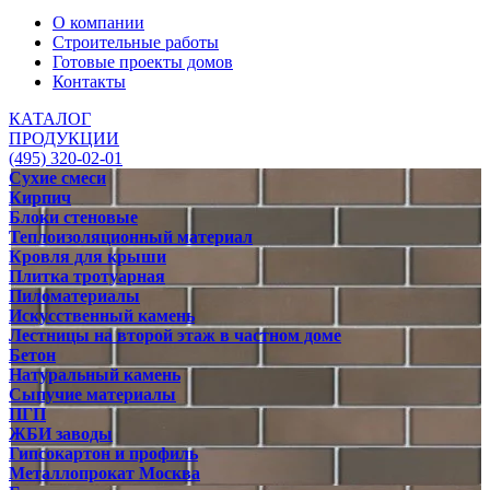
О компании
Строительные работы
Готовые проекты домов
Контакты
КАТАЛОГ
ПРОДУКЦИИ
(495) 320-02-01
Сухие смеси
Кирпич
Блоки стеновые
Теплоизоляционный материал
Кровля для крыши
Плитка тротуарная
Пиломатериалы
Искусственный камень
Лестницы на второй этаж в частном доме
Бетон
Натуральный камень
Сыпучие материалы
ПГП
ЖБИ заводы
Гипсокартон и профиль
Металлопрокат Москва