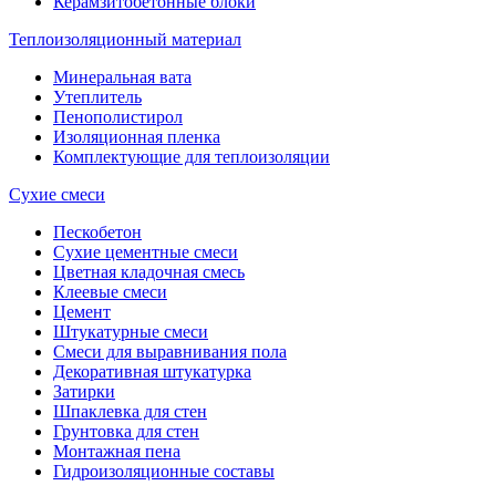
Керамзитобетонные блоки
Теплоизоляционный материал
Минеральная вата
Утеплитель
Пенополистирол
Изоляционная пленка
Комплектующие для теплоизоляции
Сухие смеси
Пескобетон
Сухие цементные смеси
Цветная кладочная смесь
Клеевые смеси
Цемент
Штукатурные смеси
Смеси для выравнивания пола
Декоративная штукатурка
Затирки
Шпаклевка для стен
Грунтовка для стен
Монтажная пена
Гидроизоляционные составы