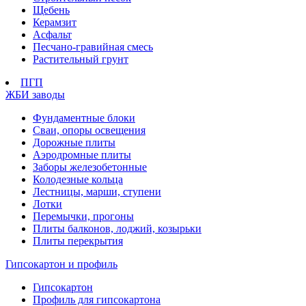
Щебень
Керамзит
Асфальт
Песчано-гравийная смесь
Растительный грунт
ПГП
ЖБИ заводы
Фундаментные блоки
Сваи, опоры освещения
Дорожные плиты
Аэродромные плиты
Заборы железобетонные
Колодезные кольца
Лестницы, марши, ступени
Лотки
Перемычки, прогоны
Плиты балконов, лоджий, козырьки
Плиты перекрытия
Гипсокартон и профиль
Гипсокартон
Профиль для гипсокартона