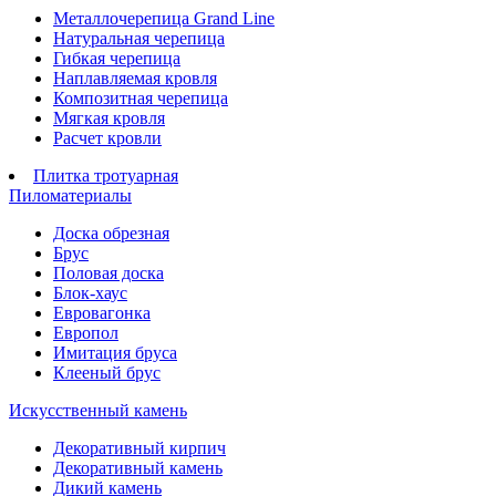
Металлочерепица Grand Line
Натуральная черепица
Гибкая черепица
Наплавляемая кровля
Композитная черепица
Мягкая кровля
Расчет кровли
Плитка тротуарная
Пиломатериалы
Доска обрезная
Брус
Половая доска
Блок-хаус
Евровагонка
Европол
Имитация бруса
Клееный брус
Искусственный камень
Декоративный кирпич
Декоративный камень
Дикий камень