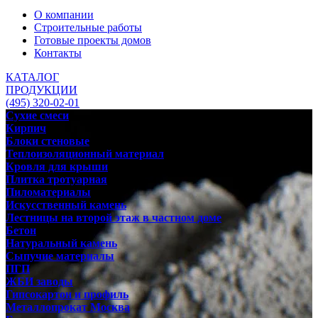
О компании
Строительные работы
Готовые проекты домов
Контакты
КАТАЛОГ
ПРОДУКЦИИ
(495) 320-02-01
Сухие смеси
Кирпич
Блоки стеновые
Теплоизоляционный материал
Кровля для крыши
Плитка тротуарная
Пиломатериалы
Искусственный камень
Лестницы на второй этаж в частном доме
Бетон
Натуральный камень
Сыпучие материалы
ПГП
ЖБИ заводы
Гипсокартон и профиль
Металлопрокат Москва