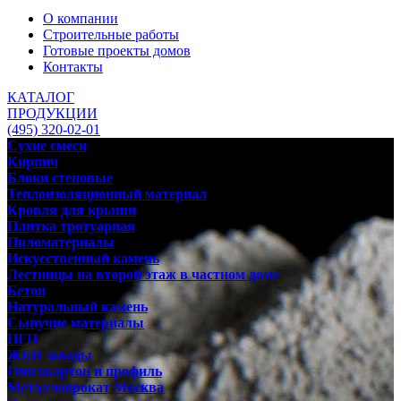
О компании
Строительные работы
Готовые проекты домов
Контакты
КАТАЛОГ
ПРОДУКЦИИ
(495) 320-02-01
Сухие смеси
Кирпич
Блоки стеновые
Теплоизоляционный материал
Кровля для крыши
Плитка тротуарная
Пиломатериалы
Искусственный камень
Лестницы на второй этаж в частном доме
Бетон
Натуральный камень
Сыпучие материалы
ПГП
ЖБИ заводы
Гипсокартон и профиль
Металлопрокат Москва