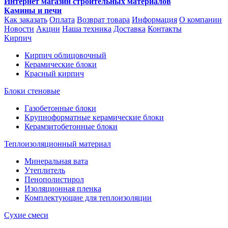
Интернет магазин строительных материалов
Камины и печи
Как заказать
Оплата
Возврат товара
Информация
О компании
Новости
Акции
Наша техника
Доставка
Контакты
Кирпич
Кирпич облицовочный
Керамические блоки
Красный кирпич
Блоки стеновые
Газобетонные блоки
Крупноформатные керамические блоки
Керамзитобетонные блоки
Теплоизоляционный материал
Минеральная вата
Утеплитель
Пенополистирол
Изоляционная пленка
Комплектующие для теплоизоляции
Сухие смеси