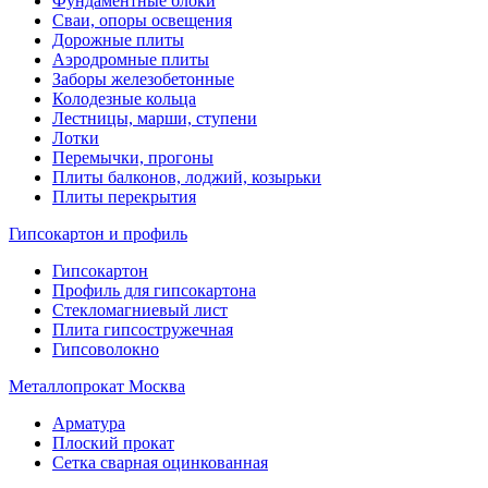
Фундаментные блоки
Сваи, опоры освещения
Дорожные плиты
Аэродромные плиты
Заборы железобетонные
Колодезные кольца
Лестницы, марши, ступени
Лотки
Перемычки, прогоны
Плиты балконов, лоджий, козырьки
Плиты перекрытия
Гипсокартон и профиль
Гипсокартон
Профиль для гипсокартона
Стекломагниевый лист
Плита гипсостружечная
Гипсоволокно
Металлопрокат Москва
Арматура
Плоский прокат
Сетка сварная оцинкованная