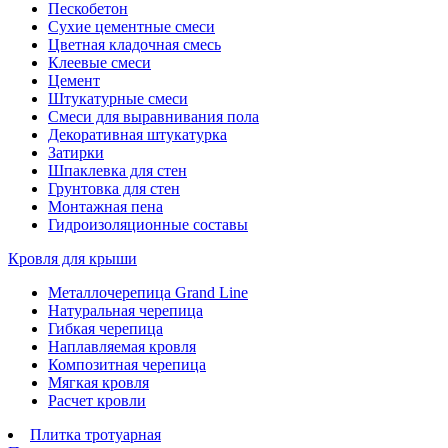
Пескобетон
Сухие цементные смеси
Цветная кладочная смесь
Клеевые смеси
Цемент
Штукатурные смеси
Смеси для выравнивания пола
Декоративная штукатурка
Затирки
Шпаклевка для стен
Грунтовка для стен
Монтажная пена
Гидроизоляционные составы
Кровля для крыши
Металлочерепица Grand Line
Натуральная черепица
Гибкая черепица
Наплавляемая кровля
Композитная черепица
Мягкая кровля
Расчет кровли
Плитка тротуарная