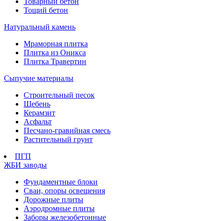
Товарный бетон
Тощий бетон
Натуральный камень
Мраморная плитка
Плитка из Оникса
Плитка Травертин
Сыпучие материалы
Строительный песок
Щебень
Керамзит
Асфальт
Песчано-гравийная смесь
Растительный грунт
ПГП
ЖБИ заводы
Фундаментные блоки
Сваи, опоры освещения
Дорожные плиты
Аэродромные плиты
Заборы железобетонные