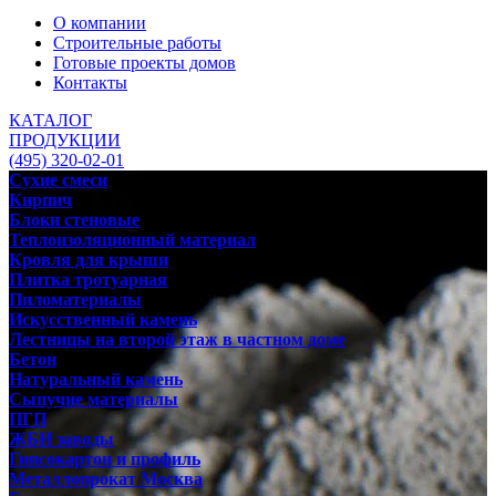
О компании
Строительные работы
Готовые проекты домов
Контакты
КАТАЛОГ
ПРОДУКЦИИ
(495) 320-02-01
Сухие смеси
Кирпич
Блоки стеновые
Теплоизоляционный материал
Кровля для крыши
Плитка тротуарная
Пиломатериалы
Искусственный камень
Лестницы на второй этаж в частном доме
Бетон
Натуральный камень
Сыпучие материалы
ПГП
ЖБИ заводы
Гипсокартон и профиль
Металлопрокат Москва