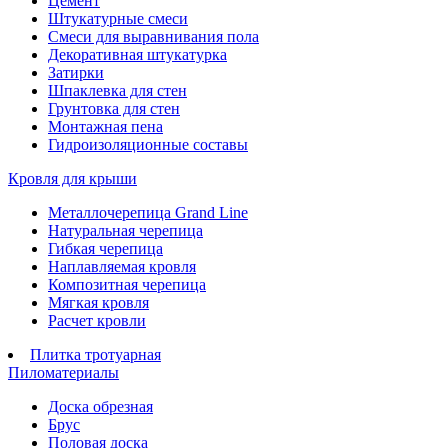
Цемент
Штукатурные смеси
Смеси для выравнивания пола
Декоративная штукатурка
Затирки
Шпаклевка для стен
Грунтовка для стен
Монтажная пена
Гидроизоляционные составы
Кровля для крыши
Металлочерепица Grand Line
Натуральная черепица
Гибкая черепица
Наплавляемая кровля
Композитная черепица
Мягкая кровля
Расчет кровли
Плитка тротуарная
Пиломатериалы
Доска обрезная
Брус
Половая доска