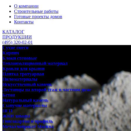
О компании
Строительные работы
Готовые проекты домов
Контакты
КАТАЛОГ
ПРОДУКЦИИ
(495) 320-02-01
Сухие смеси
Кирпич
Блоки стеновые
Теплоизоляционный материал
Кровля для крыши
Плитка тротуарная
Пиломатериалы
Искусственный камень
Лестницы на второй этаж в частном доме
Бетон
Натуральный камень
Сыпучие материалы
ПГП
ЖБИ заводы
Гипсокартон и профиль
Металлопрокат Москва