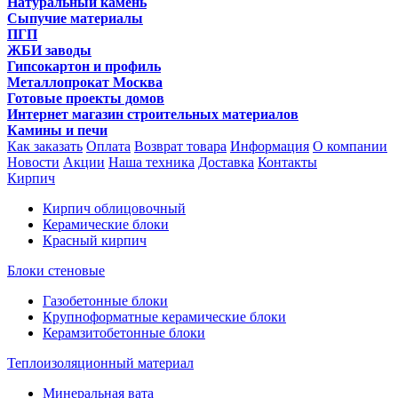
Натуральный камень
Сыпучие материалы
ПГП
ЖБИ заводы
Гипсокартон и профиль
Металлопрокат Москва
Готовые проекты домов
Интернет магазин строительных материалов
Камины и печи
Как заказать
Оплата
Возврат товара
Информация
О компании
Новости
Акции
Наша техника
Доставка
Контакты
Кирпич
Кирпич облицовочный
Керамические блоки
Красный кирпич
Блоки стеновые
Газобетонные блоки
Крупноформатные керамические блоки
Керамзитобетонные блоки
Теплоизоляционный материал
Минеральная вата