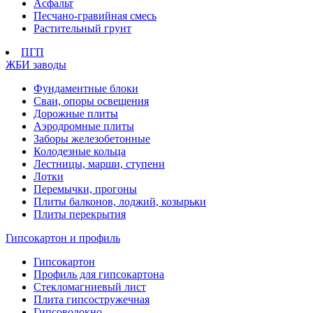
Асфальт
Песчано-гравийная смесь
Растительный грунт
ПГП
ЖБИ заводы
Фундаментные блоки
Сваи, опоры освещения
Дорожные плиты
Аэродромные плиты
Заборы железобетонные
Колодезные кольца
Лестницы, марши, ступени
Лотки
Перемычки, прогоны
Плиты балконов, лоджий, козырьки
Плиты перекрытия
Гипсокартон и профиль
Гипсокартон
Профиль для гипсокартона
Стекломагниевый лист
Плита гипсостружечная
Гипсоволокно