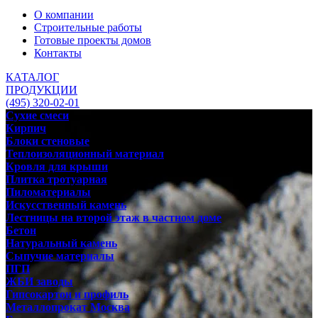
О компании
Строительные работы
Готовые проекты домов
Контакты
КАТАЛОГ
ПРОДУКЦИИ
(495) 320-02-01
Сухие смеси
Кирпич
Блоки стеновые
Теплоизоляционный материал
Кровля для крыши
Плитка тротуарная
Пиломатериалы
Искусственный камень
Лестницы на второй этаж в частном доме
Бетон
Натуральный камень
Сыпучие материалы
ПГП
ЖБИ заводы
Гипсокартон и профиль
Металлопрокат Москва