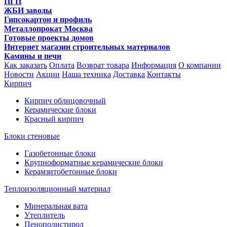
ПГП
ЖБИ заводы
Гипсокартон и профиль
Металлопрокат Москва
Готовые проекты домов
Интернет магазин строительных материалов
Камины и печи
Как заказать
Оплата
Возврат товара
Информация
О компании
Новости
Акции
Наша техника
Доставка
Контакты
Кирпич
Кирпич облицовочный
Керамические блоки
Красный кирпич
Блоки стеновые
Газобетонные блоки
Крупноформатные керамические блоки
Керамзитобетонные блоки
Теплоизоляционный материал
Минеральная вата
Утеплитель
Пенополистирол