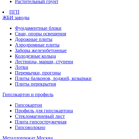
Растительный грунт
ПГП
ЖБИ заводы
Фундаментные блоки
Сваи, опоры освещения
Дорожные плиты
Аэродромные плиты
Заборы железобетонные
Колодезные кольца
Лестницы, марши, ступени
Лотки
Перемычки, прогоны
Плиты балконов, лоджий, козырьки
Плиты перекрытия
Гипсокартон и профиль
Гипсокартон
Профиль для гипсокартона
Стекломагниевый лист
Плита гипсостружечная
Гипсоволокно
Металлопрокат Москва