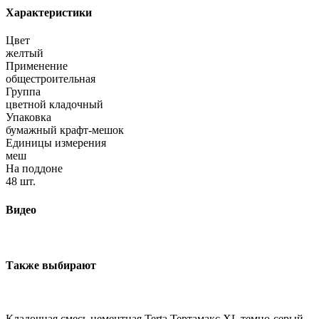
Характеристики
Цвет
желтый
Применение
общестроительная
Группа
цветной кладочный
Упаковка
бумажный крафт-мешок
Единицы измерения
меш
На поддоне
48 шт.
Видео
Также выбирают
Кладочная смесь цементная Terta Тертамакс XL темно-серый