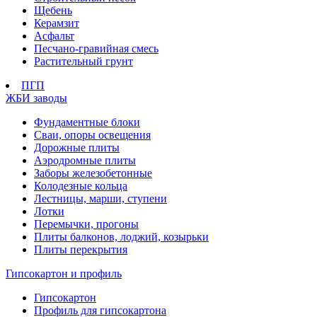
Щебень
Керамзит
Асфальт
Песчано-гравийная смесь
Растительный грунт
ПГП
ЖБИ заводы
Фундаментные блоки
Сваи, опоры освещения
Дорожные плиты
Аэродромные плиты
Заборы железобетонные
Колодезные кольца
Лестницы, марши, ступени
Лотки
Перемычки, прогоны
Плиты балконов, лоджий, козырьки
Плиты перекрытия
Гипсокартон и профиль
Гипсокартон
Профиль для гипсокартона