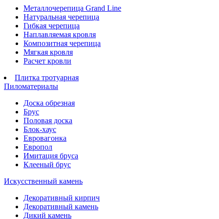
Металлочерепица Grand Line
Натуральная черепица
Гибкая черепица
Наплавляемая кровля
Композитная черепица
Мягкая кровля
Расчет кровли
Плитка тротуарная
Пиломатериалы
Доска обрезная
Брус
Половая доска
Блок-хаус
Евровагонка
Европол
Имитация бруса
Клееный брус
Искусственный камень
Декоративный кирпич
Декоративный камень
Дикий камень