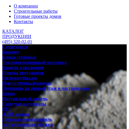
О компании
Строительные работы
Готовые проекты домов
Контакты
КАТАЛОГ
ПРОДУКЦИИ
(495) 320-02-01
Сухие смеси
Кирпич
Блоки стеновые
Теплоизоляционный материал
Кровля для крыши
Плитка тротуарная
Пиломатериалы
Искусственный камень
Лестницы на второй этаж в частном доме
Бетон
Натуральный камень
Сыпучие материалы
ПГП
ЖБИ заводы
Гипсокартон и профиль
Металлопрокат Москва