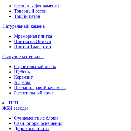
Бетон для фундамента
Товарный бетон
Тощий бетон
Натуральный камень
Мраморная плитка
Плитка из Оникса
Плитка Травертин
Сыпучие материалы
Строительный песок
Щебень
Керамзит
Асфальт
Песчано-гравийная смесь
Растительный грунт
ПГП
ЖБИ заводы
Фундаментные блоки
Сваи, опоры освещения
Дорожные плиты