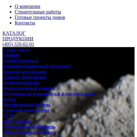
О компании
Строительные работы
Готовые проекты домов
Контакты
КАТАЛОГ
ПРОДУКЦИИ
(495) 320-02-01
Сухие смеси
Кирпич
Блоки стеновые
Теплоизоляционный материал
Кровля для крыши
Плитка тротуарная
Пиломатериалы
Искусственный камень
Лестницы на второй этаж в частном доме
Бетон
Натуральный камень
Сыпучие материалы
ПГП
ЖБИ заводы
Гипсокартон и профиль
Металлопрокат Москва