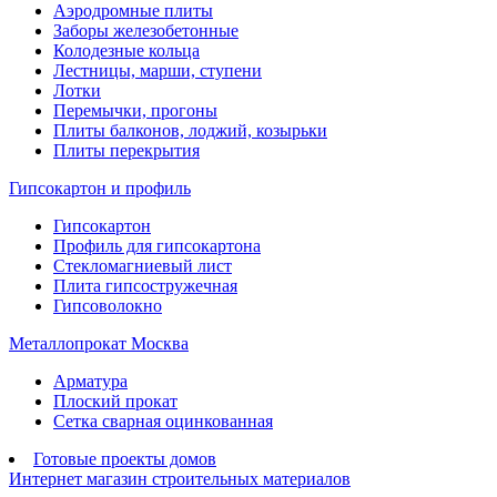
Аэродромные плиты
Заборы железобетонные
Колодезные кольца
Лестницы, марши, ступени
Лотки
Перемычки, прогоны
Плиты балконов, лоджий, козырьки
Плиты перекрытия
Гипсокартон и профиль
Гипсокартон
Профиль для гипсокартона
Стекломагниевый лист
Плита гипсостружечная
Гипсоволокно
Металлопрокат Москва
Арматура
Плоский прокат
Сетка сварная оцинкованная
Готовые проекты домов
Интернет магазин строительных материалов