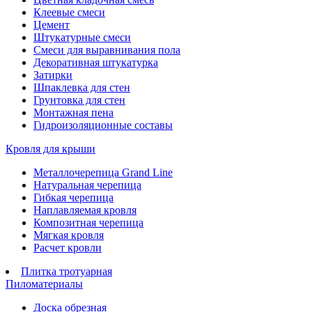
Клеевые смеси
Цемент
Штукатурные смеси
Смеси для выравнивания пола
Декоративная штукатурка
Затирки
Шпаклевка для стен
Грунтовка для стен
Монтажная пена
Гидроизоляционные составы
Кровля для крыши
Металлочерепица Grand Line
Натуральная черепица
Гибкая черепица
Наплавляемая кровля
Композитная черепица
Мягкая кровля
Расчет кровли
Плитка тротуарная
Пиломатериалы
Доска обрезная