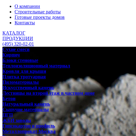
О компании
Строительные работы
Готовые проекты домов
Контакты
КАТАЛОГ
ПРОДУКЦИИ
(495) 320-02-01
Сухие смеси
Кирпич
Блоки стеновые
Теплоизоляционный материал
Кровля для крыши
Плитка тротуарная
Пиломатериалы
Искусственный камень
Лестницы на второй этаж в частном доме
Бетон
Натуральный камень
Сыпучие материалы
ПГП
ЖБИ заводы
Гипсокартон и профиль
Металлопрокат Москва