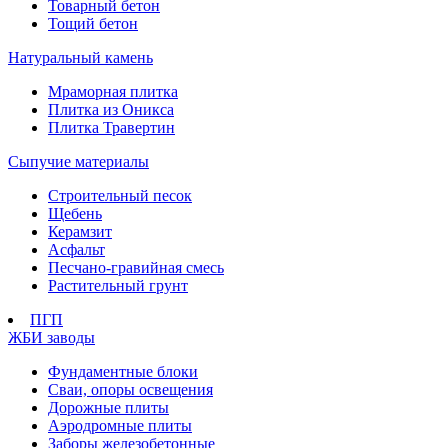
Товарный бетон
Тощий бетон
Натуральный камень
Мраморная плитка
Плитка из Оникса
Плитка Травертин
Сыпучие материалы
Строительный песок
Щебень
Керамзит
Асфальт
Песчано-гравийная смесь
Растительный грунт
ПГП
ЖБИ заводы
Фундаментные блоки
Сваи, опоры освещения
Дорожные плиты
Аэродромные плиты
Заборы железобетонные