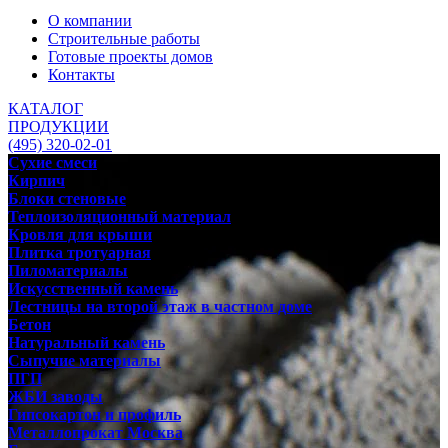
О компании
Строительные работы
Готовые проекты домов
Контакты
КАТАЛОГ
ПРОДУКЦИИ
(495) 320-02-01
Сухие смеси
Кирпич
Блоки стеновые
Теплоизоляционный материал
Кровля для крыши
Плитка тротуарная
Пиломатериалы
Искусственный камень
Лестницы на второй этаж в частном доме
Бетон
Натуральный камень
Сыпучие материалы
ПГП
ЖБИ заводы
Гипсокартон и профиль
Металлопрокат Москва