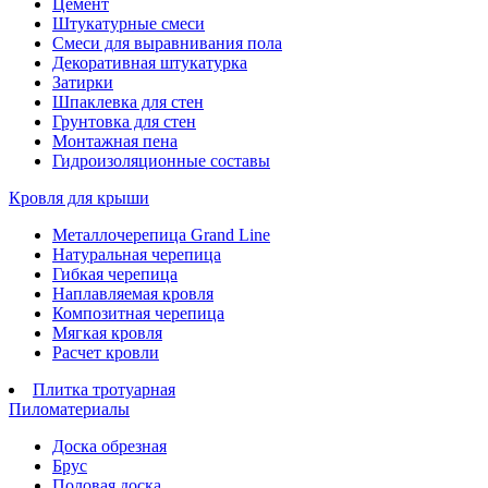
Цемент
Штукатурные смеси
Смеси для выравнивания пола
Декоративная штукатурка
Затирки
Шпаклевка для стен
Грунтовка для стен
Монтажная пена
Гидроизоляционные составы
Кровля для крыши
Металлочерепица Grand Line
Натуральная черепица
Гибкая черепица
Наплавляемая кровля
Композитная черепица
Мягкая кровля
Расчет кровли
Плитка тротуарная
Пиломатериалы
Доска обрезная
Брус
Половая доска