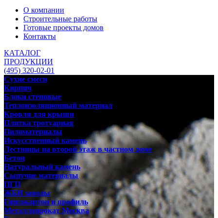
О компании
Строительные работы
Готовые проекты домов
Контакты
КАТАЛОГ
ПРОДУКЦИИ
(495) 320-02-01
Сухие смеси
Кирпич
Блоки стеновые
Теплоизоляционный материал
Кровля для крыши
Плитка тротуарная
Пиломатериалы
Искусственный камень
Лестницы на второй этаж в частном доме
Бетон
Натуральный камень
Сыпучие материалы
ПГП
ЖБИ заводы
Гипсокартон и профиль
Металлопрокат Москва