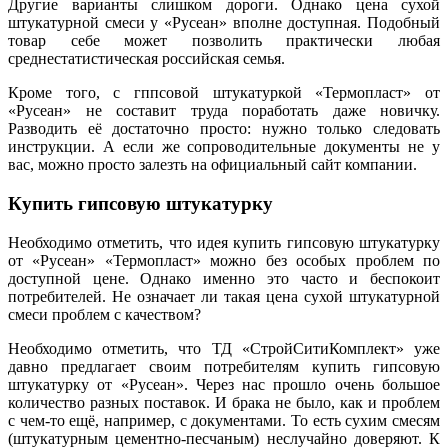
Другие варианты слишком дороги. Однако цена сухой
штукатурной смеси у «Русеан» вполне доступная. Подобный
товар себе может позволить практически любая
среднестатистическая российская семья.
Кроме того, с гппсовой штукатуркой «Термопласт» от
«Русеан» не составит труда поработать даже новичку.
Разводить её достаточно просто: нужно только следовать
инструкции. А если же сопроводительные документы не у
вас, можно просто залезть на официальный сайт компании.
Купить гипсовую штукатурку
Необходимо отметить, что идея купить гипсовую штукатурку
от «Русеан» «Термопласт» можно без особых проблем по
доступной цене. Однако именно это часто и беспокоит
потребителей. Не означает ли такая цена сухой штукатурной
смеси проблем с качеством?
Необходимо отметить, что ТД «СтройСитиКомплект» уже
давно предлагает своим потребителям купить гипсовую
штукатурку от «Русеан». Через нас прошло очень большое
количество разных поставок. И брака не было, как и проблем
с чем-то ещё, например, с документами. То есть сухим смесям
(штукатурным цементно-песчаным) неслучайно доверяют. К