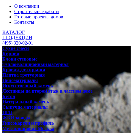
О компании
Строительные работы
Готовые проекты домов
Контакты
КАТАЛОГ
ПРОДУКЦИИ
(495) 320-02-01
Сухие смеси
Кирпич
Блоки стеновые
Теплоизоляционный материал
Кровля для крыши
Плитка тротуарная
Пиломатериалы
Искусственный камень
Лестницы на второй этаж в частном доме
Бетон
Натуральный камень
Сыпучие материалы
ПГП
ЖБИ заводы
Гипсокартон и профиль
Металлопрокат Москва