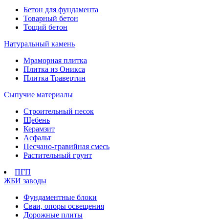
Бетон для фундамента
Товарный бетон
Тощий бетон
Натуральный камень
Мраморная плитка
Плитка из Оникса
Плитка Травертин
Сыпучие материалы
Строительный песок
Щебень
Керамзит
Асфальт
Песчано-гравийная смесь
Растительный грунт
ПГП
ЖБИ заводы
Фундаментные блоки
Сваи, опоры освещения
Дорожные плиты