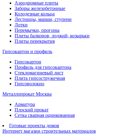
Аэродромные плиты
Заборы железобетонные
Колодезные кольца
Лестницы, марши, ступени
Лотки
Перемычки, прогоны
Плиты балконов, лоджий, козырьки
Плиты перекрытия
Гипсокартон и профиль
Гипсокартон
Профиль для гипсокартона
Стекломагниевый лист
Плита гипсостружечная
Гипсоволокно
Металлопрокат Москва
Арматура
Плоский прокат
Сетка сварная оцинкованная
Готовые проекты домов
Интернет магазин строительных материалов