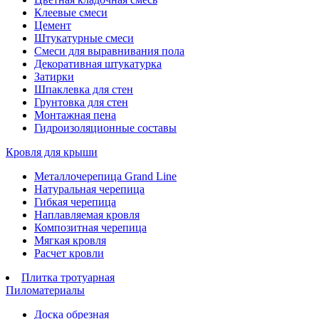
Клеевые смеси
Цемент
Штукатурные смеси
Смеси для выравнивания пола
Декоративная штукатурка
Затирки
Шпаклевка для стен
Грунтовка для стен
Монтажная пена
Гидроизоляционные составы
Кровля для крыши
Металлочерепица Grand Line
Натуральная черепица
Гибкая черепица
Наплавляемая кровля
Композитная черепица
Мягкая кровля
Расчет кровли
Плитка тротуарная
Пиломатериалы
Доска обрезная