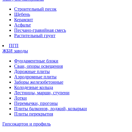
Строительный песок
Щебень
Керамзит
Асфальт
Песчано-гравийная смесь
Растительный грунт
ПГП
ЖБИ заводы
Фундаментные блоки
Сваи, опоры освещения
Дорожные плиты
Аэродромные плиты
Заборы железобетонные
Колодезные кольца
Лестницы, марши, ступени
Лотки
Перемычки, прогоны
Плиты балконов, лоджий, козырьки
Плиты перекрытия
Гипсокартон и профиль