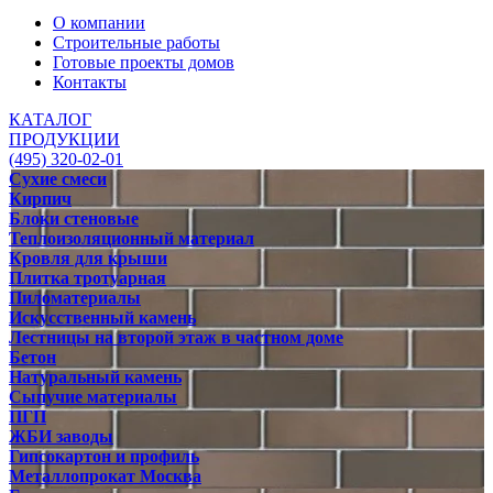
О компании
Строительные работы
Готовые проекты домов
Контакты
КАТАЛОГ
ПРОДУКЦИИ
(495) 320-02-01
Сухие смеси
Кирпич
Блоки стеновые
Теплоизоляционный материал
Кровля для крыши
Плитка тротуарная
Пиломатериалы
Искусственный камень
Лестницы на второй этаж в частном доме
Бетон
Натуральный камень
Сыпучие материалы
ПГП
ЖБИ заводы
Гипсокартон и профиль
Металлопрокат Москва