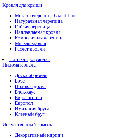
Кровля для крыши
Металлочерепица Grand Line
Натуральная черепица
Гибкая черепица
Наплавляемая кровля
Композитная черепица
Мягкая кровля
Расчет кровли
Плитка тротуарная
Пиломатериалы
Доска обрезная
Брус
Половая доска
Блок-хаус
Евровагонка
Европол
Имитация бруса
Клееный брус
Искусственный камень
Декоративный кирпич