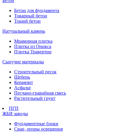
Бетон
Бетон для фундамента
Товарный бетон
Тощий бетон
Натуральный камень
Мраморная плитка
Плитка из Оникса
Плитка Травертин
Сыпучие материалы
Строительный песок
Щебень
Керамзит
Асфальт
Песчано-гравийная смесь
Растительный грунт
ПГП
ЖБИ заводы
Фундаментные блоки
Сваи, опоры освещения