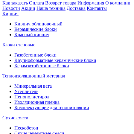
Как заказать
Оплата
Возврат товара
Информация
О компании
Новости
Акции
Наша техника
Доставка
Контакты
Кирпич
Кирпич облицовочный
Керамические блоки
Красный кирпич
Блоки стеновые
Газобетонные блоки
Крупноформатные керамические блоки
Керамзитобетонные блоки
Теплоизоляционный материал
Минеральная вата
Утеплитель
Пенополистирол
Изоляционная пленка
Комплектующие для теплоизоляции
Сухие смеси
Пескобетон
Сухие цементные смеси