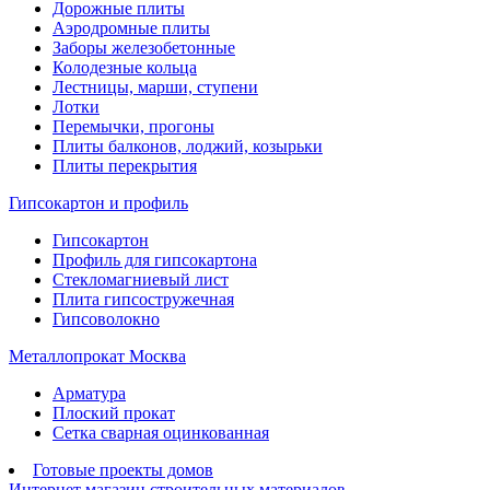
Дорожные плиты
Аэродромные плиты
Заборы железобетонные
Колодезные кольца
Лестницы, марши, ступени
Лотки
Перемычки, прогоны
Плиты балконов, лоджий, козырьки
Плиты перекрытия
Гипсокартон и профиль
Гипсокартон
Профиль для гипсокартона
Стекломагниевый лист
Плита гипсостружечная
Гипсоволокно
Металлопрокат Москва
Арматура
Плоский прокат
Сетка сварная оцинкованная
Готовые проекты домов
Интернет магазин строительных материалов