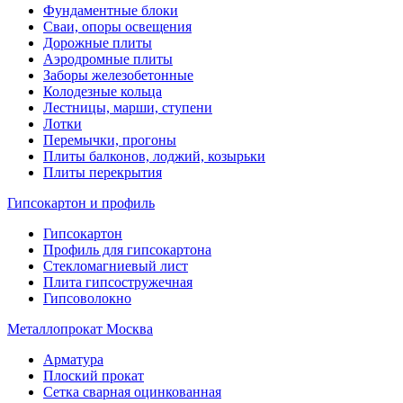
Фундаментные блоки
Сваи, опоры освещения
Дорожные плиты
Аэродромные плиты
Заборы железобетонные
Колодезные кольца
Лестницы, марши, ступени
Лотки
Перемычки, прогоны
Плиты балконов, лоджий, козырьки
Плиты перекрытия
Гипсокартон и профиль
Гипсокартон
Профиль для гипсокартона
Стекломагниевый лист
Плита гипсостружечная
Гипсоволокно
Металлопрокат Москва
Арматура
Плоский прокат
Сетка сварная оцинкованная