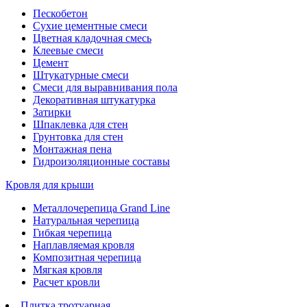
Пескобетон
Сухие цементные смеси
Цветная кладочная смесь
Клеевые смеси
Цемент
Штукатурные смеси
Смеси для выравнивания пола
Декоративная штукатурка
Затирки
Шпаклевка для стен
Грунтовка для стен
Монтажная пена
Гидроизоляционные составы
Кровля для крыши
Металлочерепица Grand Line
Натуральная черепица
Гибкая черепица
Наплавляемая кровля
Композитная черепица
Мягкая кровля
Расчет кровли
Плитка тротуарная