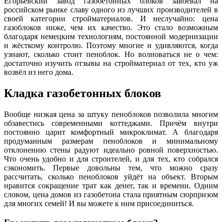
Егорьевский завод газобетонных блоков завоевал на
российском рынке славу одного из лучших производителей в
своей категории стройматериалов. И неслучайно: цена
газоблоков ниже, чем их качество. Это стало возможным
благодаря немецким технологиям, постоянной модернизации
и жёсткому контролю. Поэтому многие и удивляются, когда
узнают, сколько стоит пеноблок. Но волноваться не о чем:
достаточно изучить отзывы на стройматериал от тех, кто уж
возвёл из него дома.
Кладка газобетонных блоков
Вообще низкая цена за штуку пеноблоков позволила многим
обзавестись современными коттеджами. Причём внутри
постоянно царит комфортный микроклимат. А благодаря
продуманным размерам пеноблоков и минимальному
отклонению стены радуют идеально ровной поверхностью.
Что очень удобно и для строителей, и для тех, кто собрался
сэкономить. Первые довольны тем, что можно сразу
рассчитать, сколько пеноблоков уйдёт на объект. Вторым
нравится сокращение трат как денег, так и времени. Одним
словом, цена домов из газобетона стала приятным сюрпризом
для многих семей! И вы можете к ним присоединиться.