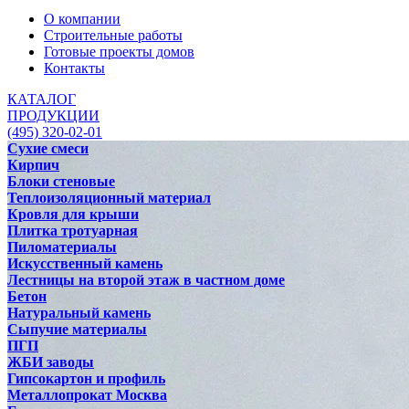
О компании
Строительные работы
Готовые проекты домов
Контакты
КАТАЛОГ
ПРОДУКЦИИ
(495) 320-02-01
Сухие смеси
Кирпич
Блоки стеновые
Теплоизоляционный материал
Кровля для крыши
Плитка тротуарная
Пиломатериалы
Искусственный камень
Лестницы на второй этаж в частном доме
Бетон
Натуральный камень
Сыпучие материалы
ПГП
ЖБИ заводы
Гипсокартон и профиль
Металлопрокат Москва