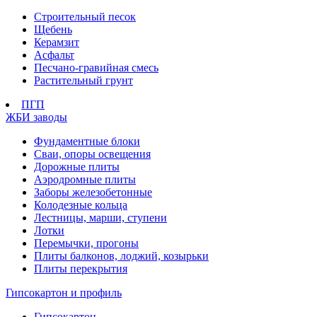
Строительный песок
Щебень
Керамзит
Асфальт
Песчано-гравийная смесь
Растительный грунт
ПГП
ЖБИ заводы
Фундаментные блоки
Сваи, опоры освещения
Дорожные плиты
Аэродромные плиты
Заборы железобетонные
Колодезные кольца
Лестницы, марши, ступени
Лотки
Перемычки, прогоны
Плиты балконов, лоджий, козырьки
Плиты перекрытия
Гипсокартон и профиль
Гипсокартон