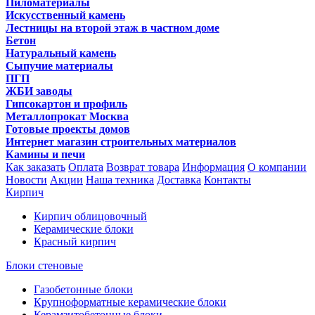
Пиломатериалы
Искусственный камень
Лестницы на второй этаж в частном доме
Бетон
Натуральный камень
Сыпучие материалы
ПГП
ЖБИ заводы
Гипсокартон и профиль
Металлопрокат Москва
Готовые проекты домов
Интернет магазин строительных материалов
Камины и печи
Как заказать
Оплата
Возврат товара
Информация
О компании
Новости
Акции
Наша техника
Доставка
Контакты
Кирпич
Кирпич облицовочный
Керамические блоки
Красный кирпич
Блоки стеновые
Газобетонные блоки
Крупноформатные керамические блоки
Керамзитобетонные блоки