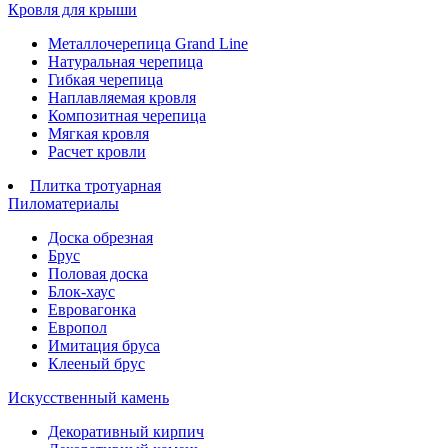
Кровля для крыши
Металлочерепица Grand Line
Натуральная черепица
Гибкая черепица
Наплавляемая кровля
Композитная черепица
Мягкая кровля
Расчет кровли
Плитка тротуарная
Пиломатериалы
Доска обрезная
Брус
Половая доска
Блок-хаус
Евровагонка
Европол
Имитация бруса
Клееный брус
Искусственный камень
Декоративный кирпич