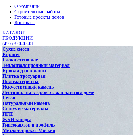
О компании
Строительные работы
Готовые проекты домов
Контакты
КАТАЛОГ
ПРОДУКЦИИ
(495) 320-02-01
Сухие смеси
Кирпич
Блоки стеновые
Теплоизоляционный материал
Кровля для крыши
Плитка тротуарная
Пиломатериалы
Искусственный камень
Лестницы на второй этаж в частном доме
Бетон
Натуральный камень
Сыпучие материалы
ПГП
ЖБИ заводы
Гипсокартон и профиль
Металлопрокат Москва