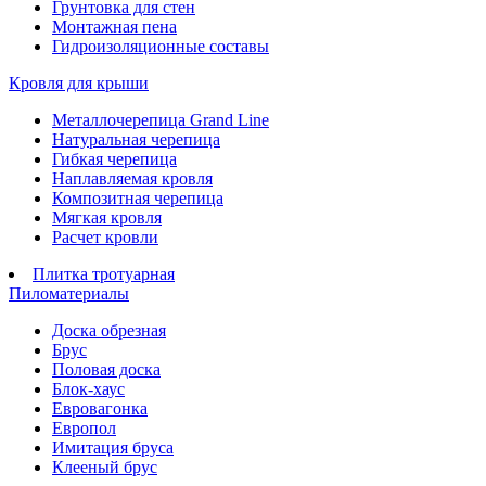
Грунтовка для стен
Монтажная пена
Гидроизоляционные составы
Кровля для крыши
Металлочерепица Grand Line
Натуральная черепица
Гибкая черепица
Наплавляемая кровля
Композитная черепица
Мягкая кровля
Расчет кровли
Плитка тротуарная
Пиломатериалы
Доска обрезная
Брус
Половая доска
Блок-хаус
Евровагонка
Европол
Имитация бруса
Клееный брус