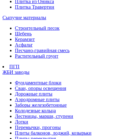
Плитка из Оникса
Плитка Травертин
Сыпучие материалы
Строительный песок
Щебень
Керамзит
Асфальт
Песчано-гравийная смесь
Растительный грунт
ПГП
ЖБИ заводы
Фундаментные блоки
Сваи, опоры освещения
Дорожные плиты
Аэродромные плиты
Заборы железобетонные
Колодезные кольца
Лестницы, марши, ступени
Лотки
Перемычки, прогоны
Плиты балконов, лоджий, козырьки
Плиты перекрытия