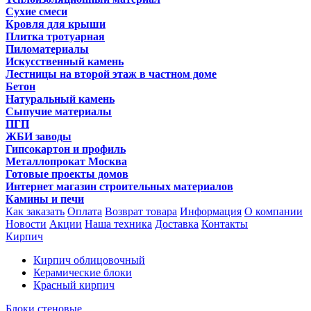
Сухие смеси
Кровля для крыши
Плитка тротуарная
Пиломатериалы
Искусственный камень
Лестницы на второй этаж в частном доме
Бетон
Натуральный камень
Сыпучие материалы
ПГП
ЖБИ заводы
Гипсокартон и профиль
Металлопрокат Москва
Готовые проекты домов
Интернет магазин строительных материалов
Камины и печи
Как заказать
Оплата
Возврат товара
Информация
О компании
Новости
Акции
Наша техника
Доставка
Контакты
Кирпич
Кирпич облицовочный
Керамические блоки
Красный кирпич
Блоки стеновые