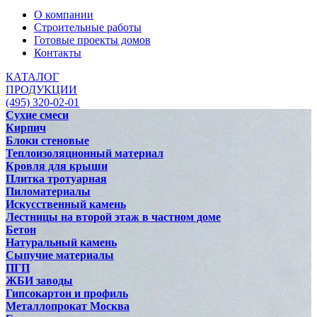
О компании
Строительные работы
Готовые проекты домов
Контакты
КАТАЛОГ
ПРОДУКЦИИ
(495) 320-02-01
Сухие смеси
Кирпич
Блоки стеновые
Теплоизоляционный материал
Кровля для крыши
Плитка тротуарная
Пиломатериалы
Искусственный камень
Лестницы на второй этаж в частном доме
Бетон
Натуральный камень
Сыпучие материалы
ПГП
ЖБИ заводы
Гипсокартон и профиль
Металлопрокат Москва