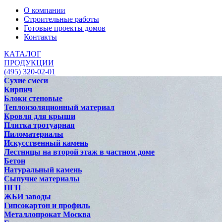
О компании
Строительные работы
Готовые проекты домов
Контакты
КАТАЛОГ
ПРОДУКЦИИ
(495) 320-02-01
Сухие смеси
Кирпич
Блоки стеновые
Теплоизоляционный материал
Кровля для крыши
Плитка тротуарная
Пиломатериалы
Искусственный камень
Лестницы на второй этаж в частном доме
Бетон
Натуральный камень
Сыпучие материалы
ПГП
ЖБИ заводы
Гипсокартон и профиль
Металлопрокат Москва