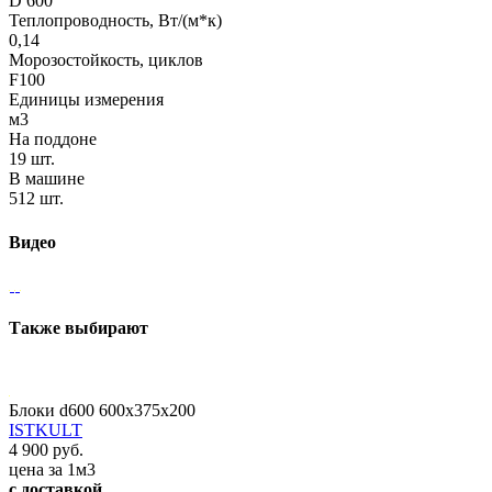
D 600
Теплопроводность, Вт/(м*к)
0,14
Морозостойкость, циклов
F100
Единицы измерения
м3
На поддоне
19 шт.
В машине
512 шт.
Видео
Также выбирают
Блоки d600 600x375x200
ISTKULT
4 900 руб.
цена за 1м3
с доставкой