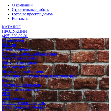
О компании
Строительные работы
Готовые проекты домов
Контакты
КАТАЛОГ
ПРОДУКЦИИ
(495) 320-02-01
Сухие смеси
Кирпич
Блоки стеновые
Теплоизоляционный материал
Кровля для крыши
Плитка тротуарная
Пиломатериалы
Искусственный камень
Лестницы на второй этаж в частном доме
Бетон
Натуральный камень
Сыпучие материалы
ПГП
ЖБИ заводы
Гипсокартон и профиль
Металлопрокат Москва