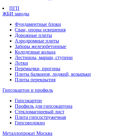
ПГП
ЖБИ заводы
Фундаментные блоки
Сваи, опоры освещения
Дорожные плиты
Аэродромные плиты
Заборы железобетонные
Колодезные кольца
Лестницы, марши, ступени
Лотки
Перемычки, прогоны
Плиты балконов, лоджий, козырьки
Плиты перекрытия
Гипсокартон и профиль
Гипсокартон
Профиль для гипсокартона
Стекломагниевый лист
Плита гипсостружечная
Гипсоволокно
Металлопрокат Москва