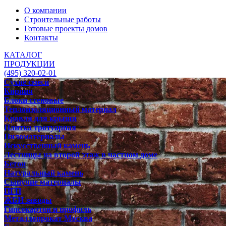
О компании
Строительные работы
Готовые проекты домов
Контакты
КАТАЛОГ
ПРОДУКЦИИ
(495) 320-02-01
Сухие смеси
Кирпич
Блоки стеновые
Теплоизоляционный материал
Кровля для крыши
Плитка тротуарная
Пиломатериалы
Искусственный камень
Лестницы на второй этаж в частном доме
Бетон
Натуральный камень
Сыпучие материалы
ПГП
ЖБИ заводы
Гипсокартон и профиль
Металлопрокат Москва