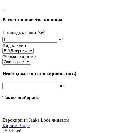
Расчет количества кирпича
2
Площадь кладки
(м
)
2
м
Вид кладки
Формат кирпича
Необходимое кол-во кирпича
(шт.)
шт.
Также выбирают
Еврокирпич Janka Lode лицевой
Кирпич Лоде
35.54 руб.