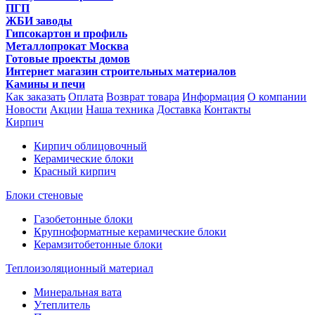
ПГП
ЖБИ заводы
Гипсокартон и профиль
Металлопрокат Москва
Готовые проекты домов
Интернет магазин строительных материалов
Камины и печи
Как заказать
Оплата
Возврат товара
Информация
О компании
Новости
Акции
Наша техника
Доставка
Контакты
Кирпич
Кирпич облицовочный
Керамические блоки
Красный кирпич
Блоки стеновые
Газобетонные блоки
Крупноформатные керамические блоки
Керамзитобетонные блоки
Теплоизоляционный материал
Минеральная вата
Утеплитель