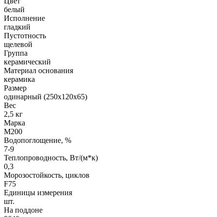
Цвет
белый
Исполнение
гладкий
Пустотность
щелевой
Группа
керамический
Материал основания
керамика
Размер
одинарный (250х120х65)
Вес
2,5 кг
Марка
М200
Водопоглощение, %
7-9
Теплопроводность, Вт/(м*к)
0,3
Морозостойкость, циклов
F75
Единицы измерения
шт.
На поддоне