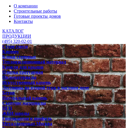
О компании
Строительные работы
Готовые проекты домов
Контакты
КАТАЛОГ
ПРОДУКЦИИ
(495) 320-02-01
Сухие смеси
Кирпич
Блоки стеновые
Теплоизоляционный материал
Кровля для крыши
Плитка тротуарная
Пиломатериалы
Искусственный камень
Лестницы на второй этаж в частном доме
Бетон
Натуральный камень
Сыпучие материалы
ПГП
ЖБИ заводы
Гипсокартон и профиль
Металлопрокат Москва