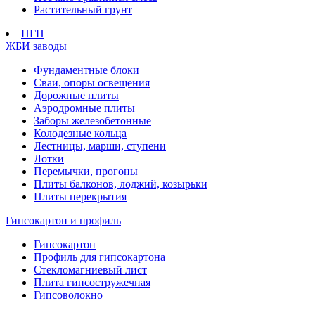
Растительный грунт
ПГП
ЖБИ заводы
Фундаментные блоки
Сваи, опоры освещения
Дорожные плиты
Аэродромные плиты
Заборы железобетонные
Колодезные кольца
Лестницы, марши, ступени
Лотки
Перемычки, прогоны
Плиты балконов, лоджий, козырьки
Плиты перекрытия
Гипсокартон и профиль
Гипсокартон
Профиль для гипсокартона
Стекломагниевый лист
Плита гипсостружечная
Гипсоволокно