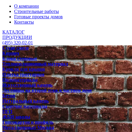
О компании
Строительные работы
Готовые проекты домов
Контакты
КАТАЛОГ
ПРОДУКЦИИ
(495) 320-02-01
Сухие смеси
Кирпич
Блоки стеновые
Теплоизоляционный материал
Кровля для крыши
Плитка тротуарная
Пиломатериалы
Искусственный камень
Лестницы на второй этаж в частном доме
Бетон
Натуральный камень
Сыпучие материалы
ПГП
ЖБИ заводы
Гипсокартон и профиль
Металлопрокат Москва