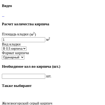
Видео
Расчет количества кирпича
2
Площадь кладки
(м
)
2
м
Вид кладки
Формат кирпича
Необходимое кол-во кирпича
(шт.)
шт.
Также выбирают
Железногорский серый кирпич