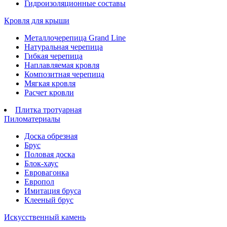
Гидроизоляционные составы
Кровля для крыши
Металлочерепица Grand Line
Натуральная черепица
Гибкая черепица
Наплавляемая кровля
Композитная черепица
Мягкая кровля
Расчет кровли
Плитка тротуарная
Пиломатериалы
Доска обрезная
Брус
Половая доска
Блок-хаус
Евровагонка
Европол
Имитация бруса
Клееный брус
Искусственный камень