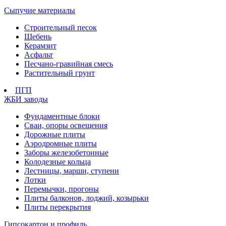
Сыпучие материалы
Строительный песок
Щебень
Керамзит
Асфальт
Песчано-гравийная смесь
Растительный грунт
ПГП
ЖБИ заводы
Фундаментные блоки
Сваи, опоры освещения
Дорожные плиты
Аэродромные плиты
Заборы железобетонные
Колодезные кольца
Лестницы, марши, ступени
Лотки
Перемычки, прогоны
Плиты балконов, лоджий, козырьки
Плиты перекрытия
Гипсокартон и профиль