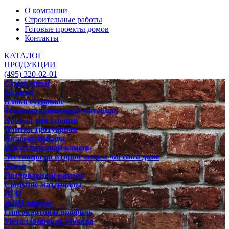
О компании
Строительные работы
Готовые проекты домов
Контакты
КАТАЛОГ
ПРОДУКЦИИ
(495) 320-02-01
Сухие смеси
Кирпич
Блоки стеновые
Теплоизоляционный материал
Кровля для крыши
Плитка тротуарная
Пиломатериалы
Искусственный камень
Лестницы на второй этаж в частном доме
Бетон
Натуральный камень
Сыпучие материалы
ПГП
ЖБИ заводы
Гипсокартон и профиль
Металлопрокат Москва