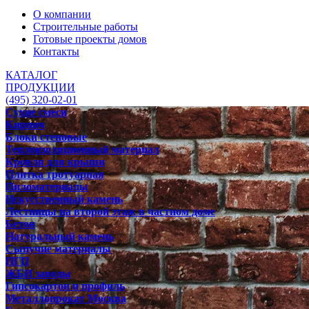
О компании
Строительные работы
Готовые проекты домов
Контакты
КАТАЛОГ
ПРОДУКЦИИ
(495) 320-02-01
Сухие смеси
Кирпич
Блоки стеновые
Теплоизоляционный материал
Кровля для крыши
Плитка тротуарная
Пиломатериалы
Искусственный камень
Лестницы на второй этаж в частном доме
Бетон
Натуральный камень
Сыпучие материалы
ПГП
ЖБИ заводы
Гипсокартон и профиль
Металлопрокат Москва