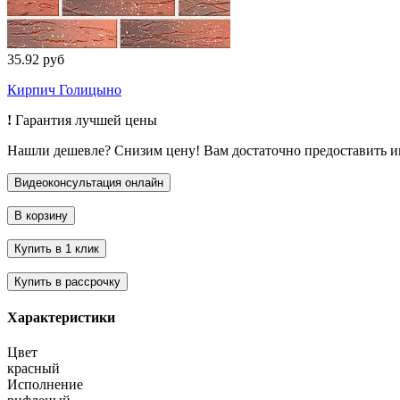
35.92 руб
Кирпич Голицыно
!
Гарантия лучшей цены
Нашли дешевле? Снизим цену! Вам достаточно предоставить 
Характеристики
Цвет
красный
Исполнение