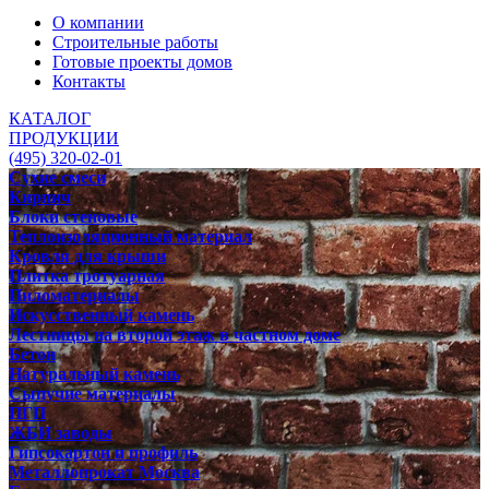
О компании
Строительные работы
Готовые проекты домов
Контакты
КАТАЛОГ
ПРОДУКЦИИ
(495) 320-02-01
Сухие смеси
Кирпич
Блоки стеновые
Теплоизоляционный материал
Кровля для крыши
Плитка тротуарная
Пиломатериалы
Искусственный камень
Лестницы на второй этаж в частном доме
Бетон
Натуральный камень
Сыпучие материалы
ПГП
ЖБИ заводы
Гипсокартон и профиль
Металлопрокат Москва