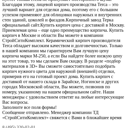
Благодаря этому, лицевой кирпич производства Terca – это
лучший вариант для отделки дома, поэтому его с большим
успехом применяют для облицовки наружных и внутренних
стен зданий, цоколей и фасадов.Кирпичный завод Терка
официальный сайт.Купить кирпич цена с доставкой в Москву.
Приемлемая цена – еще одно преимущество кирпича. Купить
кирпич в Москве и области Вы можете в компании
СтройСитиКомплект. Керамический кирпич производителя
Terca обладает высоким качеством и долговечностью. Только
в нашей компании мы гарантируем Вам лучшую цену
кирпича марки М-250, а если Вы найдете более низкую цену
на этот товар, то мы сделаем Вам скидку. В разделе «подбор
материалов в 3D» Вы сможете самостоятельно подобрать
кирпич нужного цвета для наружной (внешней) отделки,
примерив его на готовый проект дома. Купить кирпич с
доставкой от нашего склада в Зарайске, Ногинске и других
городах Московской области, Вы можете, позвонив по
номеру, указанному на нашем официальном сайте. Наши
менеджеры с удовольствием ответят на любые интересующие
Вас вопросы.
Заполните все поля формы!
Сообщение отправлено. Менеджер компании ТД
«СтройСитиКомплект» свяжется с Вами в ближайшее время
8 (495) 320-02-01