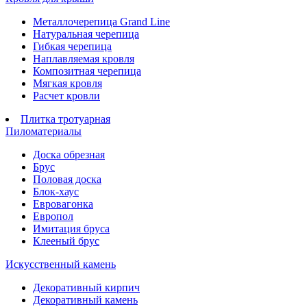
Металлочерепица Grand Line
Натуральная черепица
Гибкая черепица
Наплавляемая кровля
Композитная черепица
Мягкая кровля
Расчет кровли
Плитка тротуарная
Пиломатериалы
Доска обрезная
Брус
Половая доска
Блок-хаус
Евровагонка
Европол
Имитация бруса
Клееный брус
Искусственный камень
Декоративный кирпич
Декоративный камень