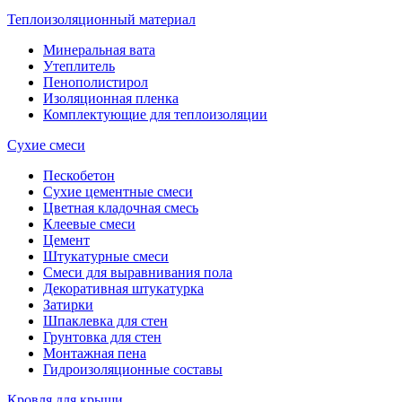
Теплоизоляционный материал
Минеральная вата
Утеплитель
Пенополистирол
Изоляционная пленка
Комплектующие для теплоизоляции
Сухие смеси
Пескобетон
Сухие цементные смеси
Цветная кладочная смесь
Клеевые смеси
Цемент
Штукатурные смеси
Смеси для выравнивания пола
Декоративная штукатурка
Затирки
Шпаклевка для стен
Грунтовка для стен
Монтажная пена
Гидроизоляционные составы
Кровля для крыши