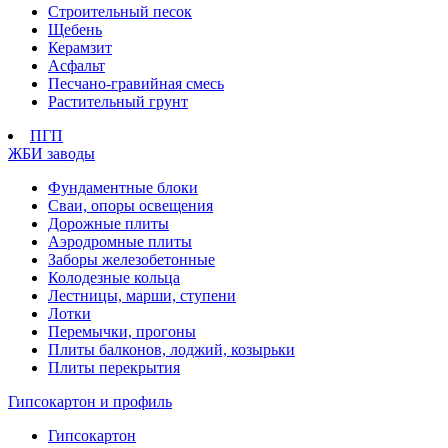
Строительный песок
Щебень
Керамзит
Асфальт
Песчано-гравийная смесь
Растительный грунт
ПГП
ЖБИ заводы
Фундаментные блоки
Сваи, опоры освещения
Дорожные плиты
Аэродромные плиты
Заборы железобетонные
Колодезные кольца
Лестницы, марши, ступени
Лотки
Перемычки, прогоны
Плиты балконов, лоджий, козырьки
Плиты перекрытия
Гипсокартон и профиль
Гипсокартон