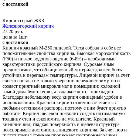
с доставкой
Кирпич серый ЖКЗ
Железногорский кирпич
27.20 руб.
цена за 1шт.
с доставкой
Кирпич красный М-250 лицевой, Terca собрал в себе все
положительные свойства кирпича. Высокая морозостойкость
(F50) и низкое водопоглощение (6-8%) – необходимые
характеристики российского кирпича. Суровые зимы
предполагают, что облицовочный материал должен быть
устойчив к перепадам температуры. Лицевой кирпич за счет
своего состава не только уверенно переживет зиму, но и
создаст приятный микроклимат в помещении: холодной
зимой дома будет тепло, а в жаркое лето – прохладно.
Благодаря небольшому весу, кирпич одинарный удобен в
использовании. Красный кирпич отлично сочетается с
любыми оттенками раствора, поэтому с ним будет приятно
работать. Кирпич щелевой позволит создать оптимальную
толщину стен и сэкономить на утеплителе. Красивый
внешний вид, гладкая поверхность и щелевая структура –
неоспоримые достоинства лицевого кирпича. За счет пор и
пустот тонкая стена не пропускает постороннего шума.