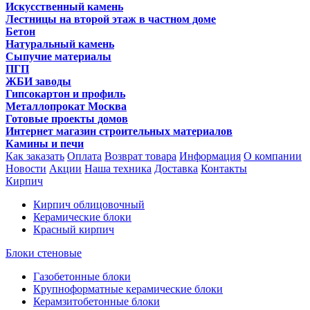
Искусственный камень
Лестницы на второй этаж в частном доме
Бетон
Натуральный камень
Сыпучие материалы
ПГП
ЖБИ заводы
Гипсокартон и профиль
Металлопрокат Москва
Готовые проекты домов
Интернет магазин строительных материалов
Камины и печи
Как заказать
Оплата
Возврат товара
Информация
О компании
Новости
Акции
Наша техника
Доставка
Контакты
Кирпич
Кирпич облицовочный
Керамические блоки
Красный кирпич
Блоки стеновые
Газобетонные блоки
Крупноформатные керамические блоки
Керамзитобетонные блоки