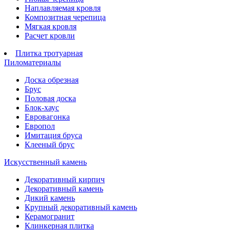
Наплавляемая кровля
Композитная черепица
Мягкая кровля
Расчет кровли
Плитка тротуарная
Пиломатериалы
Доска обрезная
Брус
Половая доска
Блок-хаус
Евровагонка
Европол
Имитация бруса
Клееный брус
Искусственный камень
Декоративный кирпич
Декоративный камень
Дикий камень
Крупный декоративный камень
Керамогранит
Клинкерная плитка