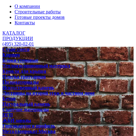
О компании
Строительные работы
Готовые проекты домов
Контакты
КАТАЛОГ
ПРОДУКЦИИ
(495) 320-02-01
Сухие смеси
Кирпич
Блоки стеновые
Теплоизоляционный материал
Кровля для крыши
Плитка тротуарная
Пиломатериалы
Искусственный камень
Лестницы на второй этаж в частном доме
Бетон
Натуральный камень
Сыпучие материалы
ПГП
ЖБИ заводы
Гипсокартон и профиль
Металлопрокат Москва