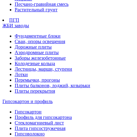
Песчано-гравийная смесь
Растительный грунт
ПГП
ЖБИ заводы
Фундаментные блоки
Сваи, опоры освещения
Дорожные плиты
Аэродромные плиты
Заборы железобетонные
Колодезные кольца
Лестницы, марши, ступени
Лотки
Перемычки, прогоны
Плиты балконов, лоджий, козырьки
Плиты перекрытия
Гипсокартон и профиль
Гипсокартон
Профиль для гипсокартона
Стекломагниевый лист
Плита гипсостружечная
Гипсоволокно