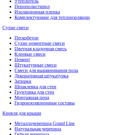
Утеплитель
Пенополистирол
Изоляционная пленка
Комплектующие для теплоизоляции
Сухие смеси
Пескобетон
Сухие цементные смеси
Цветная кладочная смесь
Клеевые смеси
Цемент
Штукатурные смеси
Смеси для выравнивания пола
Декоративная штукатурка
Затирки
Шпаклевка для стен
Грунтовка для стен
Монтажная пена
Гидроизоляционные составы
Кровля для крыши
Металлочерепица Grand Line
Натуральная черепица
Гибкая черепица