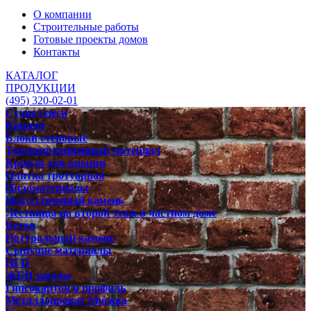
О компании
Строительные работы
Готовые проекты домов
Контакты
КАТАЛОГ
ПРОДУКЦИИ
(495) 320-02-01
Сухие смеси
Кирпич
Блоки стеновые
Теплоизоляционный материал
Кровля для крыши
Плитка тротуарная
Пиломатериалы
Искусственный камень
Лестницы на второй этаж в частном доме
Бетон
Натуральный камень
Сыпучие материалы
ПГП
ЖБИ заводы
Гипсокартон и профиль
Металлопрокат Москва