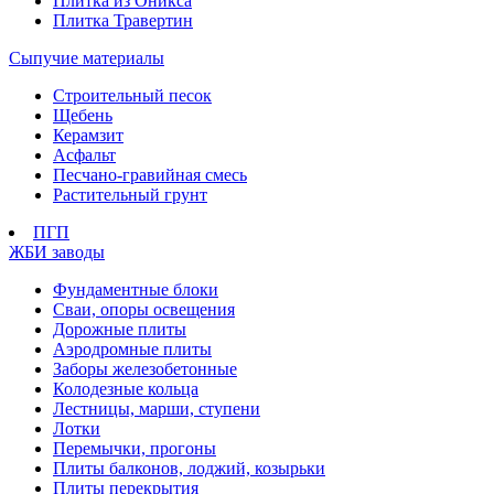
Плитка из Оникса
Плитка Травертин
Сыпучие материалы
Строительный песок
Щебень
Керамзит
Асфальт
Песчано-гравийная смесь
Растительный грунт
ПГП
ЖБИ заводы
Фундаментные блоки
Сваи, опоры освещения
Дорожные плиты
Аэродромные плиты
Заборы железобетонные
Колодезные кольца
Лестницы, марши, ступени
Лотки
Перемычки, прогоны
Плиты балконов, лоджий, козырьки
Плиты перекрытия