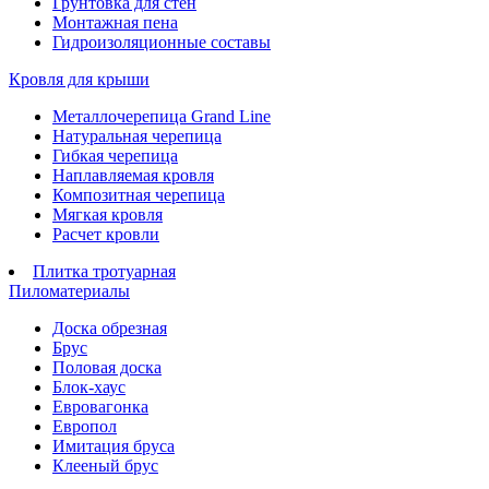
Грунтовка для стен
Монтажная пена
Гидроизоляционные составы
Кровля для крыши
Металлочерепица Grand Line
Натуральная черепица
Гибкая черепица
Наплавляемая кровля
Композитная черепица
Мягкая кровля
Расчет кровли
Плитка тротуарная
Пиломатериалы
Доска обрезная
Брус
Половая доска
Блок-хаус
Евровагонка
Европол
Имитация бруса
Клееный брус