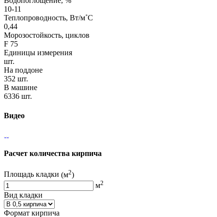
Водопоглощение, %
10-11
Теплопроводность, Вт/м˚С
0,44
Морозостойкость, циклов
F 75
Единицы измерения
шт.
На поддоне
352 шт.
В машине
6336 шт.
Видео
Расчет количества кирпича
2
Площадь кладки
(м
)
2
м
Вид кладки
Формат кирпича