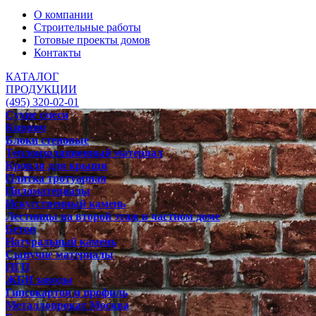
О компании
Строительные работы
Готовые проекты домов
Контакты
КАТАЛОГ
ПРОДУКЦИИ
(495) 320-02-01
Сухие смеси
Кирпич
Блоки стеновые
Теплоизоляционный материал
Кровля для крыши
Плитка тротуарная
Пиломатериалы
Искусственный камень
Лестницы на второй этаж в частном доме
Бетон
Натуральный камень
Сыпучие материалы
ПГП
ЖБИ заводы
Гипсокартон и профиль
Металлопрокат Москва