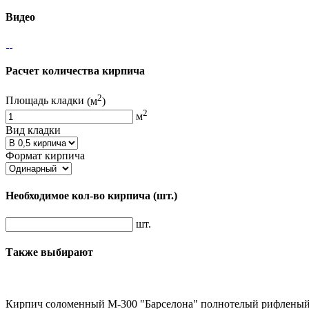
Видео
Расчет количества кирпича
2
Площадь кладки
(м
)
2
м
Вид кладки
Формат кирпича
Необходимое кол-во кирпича
(шт.)
шт.
Также выбирают
Кирпич соломенный М-300 "Барселона" полнотелый рифленый 