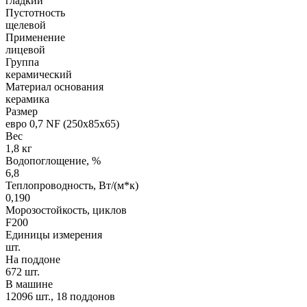
гладкий
Пустотность
щелевой
Применение
лицевой
Группа
керамический
Материал основания
керамика
Размер
евро 0,7 NF (250х85х65)
Вес
1,8 кг
Водопоглощение, %
6,8
Теплопроводность, Вт/(м*к)
0,190
Морозостойкость, циклов
F200
Единицы измерения
шт.
На поддоне
672 шт.
В машине
12096 шт., 18 поддонов